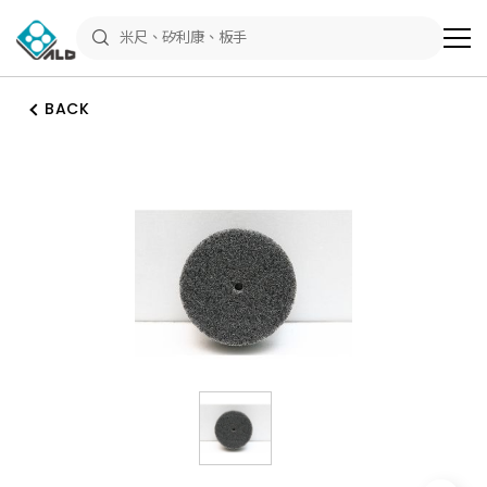
ALD
Shop
商
品
專
區
BACK
－
五
金
工
具、
水
電
材
料、
修
繕
材
料
全
館
瀏
覽