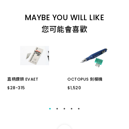
MAYBE YOU WILL LIKE
您可能會喜歡
直柄鑽頭 EVAET
OCTOPUS 刻模機
$
$
28
28
-
-
315
315
$
$
1,520
1,520
1/16" HSS
3/32" HSS
254.660 台
1/8" HSS
3/16" HSS
5/16" HSS