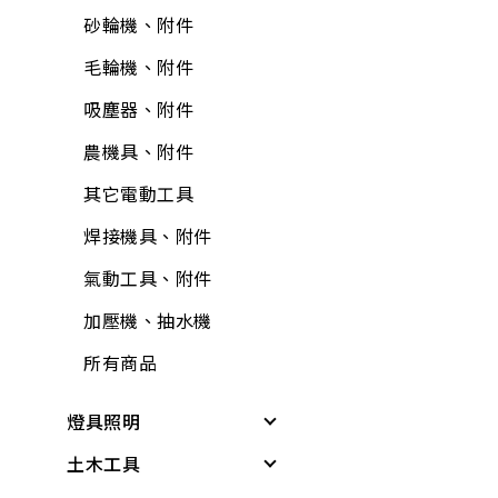
油漆工具
防蟲、殺蟲劑
砂輪機、附件
輪
牛油、潤滑油
抽排風機
固定繩、鍊
矽利康、填縫膠
消毒、殺菌
毛輪機、附件
護具
所有商品
逆滲透、淨水器、過
所有商品
氣動工具、附件
居家生活
濾器、逆滲透配件
吸塵器、附件
所有商品
逆滲透、淨水器、過
居家安全
熱水器、附件
農機具、附件
濾器、逆滲透附件
3C用品
洗衣機附件
其它電動工具
清掃用具
冷氣、電視搖控器
冷氣附件
焊接機具、附件
塑鋼土
汽、機車用品
水塔、水塔附件
氣動工具、附件
鉗
文具用品
水管夾具(管束、管
加壓機、抽水機
電線
夾)
包裝材料
所有商品
電鑽附件
水管(軟管)
休閒娛樂
燈具照明
螺絲.壁虎(膨脹螺絲)
不銹鋼(銅)接頭
露營用品
土木工具
其他燈具
所有商品
PVC管、鐵管
戶外烤肉