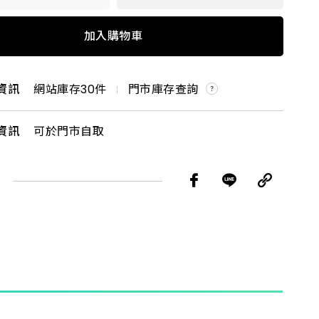
 雙珠 吊卡
加入購物車
分 吊卡
資訊
網站庫存
30
件
門市庫存查詢
資訊
可於門市自取