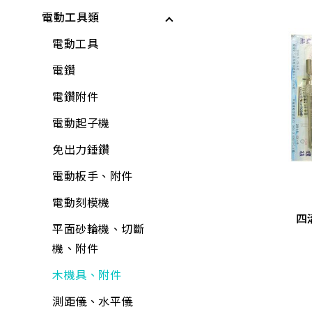
儲水與應急用品
電動工具類
電動起子機
保鮮膜、保鮮盒、保
工具組
矽利康、填縫劑
龍頭組附件
各式剪刀
所有商品
鮮袋
水泥砂、填縫劑
鉗
稀釋劑
蓮蓬頭、沖洗器
各式刀具
電動工具
水壺、水杯、水瓶
稀釋劑
剪
水泥漆、乳膠漆
水龍頭
磅秤、電子秤
電鑽
打火機、瓦斯爐
木器漆
鑷子
調合漆、油漆
外牙、三通
花盆
電鑽附件
折疊桌、椅、收納櫃
高壓管 40-140KG
工具組
夾具
木器漆
水栓附件
培養土
電動起子機
水桶、垃圾桶、油桶
$
15
-
1,100
水龍頭組
螺絲工具
噴漆
鋼絲軟管
肥料
免出力錘鑽
四
水盆、腳桶
8.5mm 10M+公母蝶
加壓機、抽水機
銼刀、研磨
防水漆
面盆、水槽
噴水壺
電動板手、附件
8.5MM 石原 黃
置物收納
包裝材料
鐵工用品
防壁癌、除霉
流理台附件
園藝用具
電動刻模機
8.5mm 5M+公母蝶
N
高壓管 40-140KG
四
巧拼墊、地墊
8.5mm 30M+公母蝶
平面砂輪機、切斷
其他手工具
水泥砂、填縫劑
面盆附件
寵物用品
平面砂輪機、切斷
$
15
-
1,100
8.5mm 20M+公母蝶
機、附件
清掃用具
機、附件
工具箱、零件盒
油漆工具
排水口、地板落水
驅除害蟲用具
各式剪刀
清潔劑
木機具、附件
清洗劑
黏劑工具
馬桶、水箱附件
捕蟲網
ALD延長線
芳香、除臭、除濕劑
測距儀、水平儀
吊掛用品
研磨工具
鏡箱
防曬用品