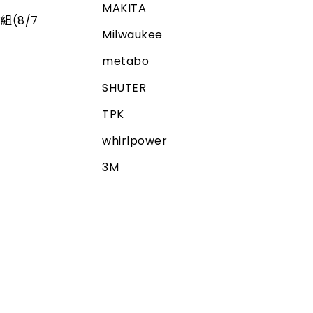
MAKITA
組(8/7
Milwaukee
metabo
SHUTER
TPK
whirlpower
3M