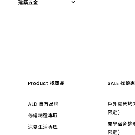
建築五金
感應燈具
無塵室商品
PVC管接頭
科學玩具
投光燈器
測量尺
桌墊、地墊
啟電器
小家電
燈具
水平
桌板附件
捕蚊燈、殺菌燈
時鐘、閙鐘
燈管
木工筆
書櫃附件
電池、電池盒
雨具、海灘傘
小夜燈、燈條、網燈
切割刀具
掛架
電錶
梯
燈頭
木工手工具
三角架
開關、插座、蓋板
所有商品
燈泡
鋸子
其他腳架、掛架
安全開關
小燈泡
鏟、扒
天花板
Product 找商品
SALE 找優
開關箱、接線盒
所有商品
推水、土平、杓
地磚
插頭
ALD 自有品牌
戶外露營烤肉
錘
玻璃
變壓器
限定)
修繕精選專區
土地界標
信箱
電源線(功能)
開學宿舍整理
涼夏生活專區
彎筋拉桿
鉤類
延長線
限定)