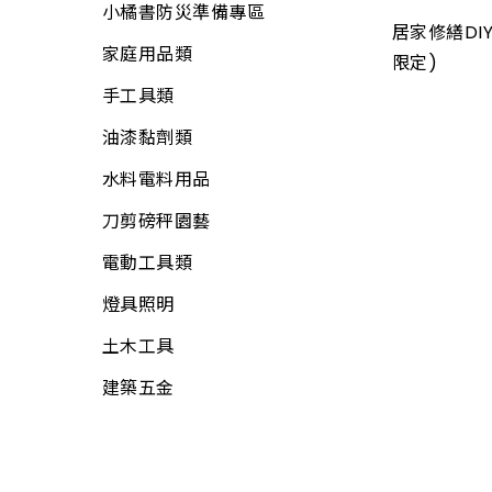
小橘書防災準備專區
畚箕
螺絲
電線
居家修繕DIY
家庭用品類
抹刀、推刀
自功螺絲
限定)
電線用品
手工具類
補杯、漆刀
壁虎(膨脹螺絲)
定時器、計時器
油漆黏劑類
水泥、磁磚用具
板模線材
其他開關
水料電料用品
鑿刀
線材
電焊槍、烙鐵
刀剪磅秤園藝
各式木柄
木材
電子材料
電動工具類
電動工具附件
板材
門鈴、鬧鐘、時鐘
燈具照明
工具袋
網材
電話、電視用品
土木工具
S腰帶
水電角鋼
工業電扇
建築五金
高空安全帶
釘類
家用電扇
工地安全、警示
門板附件
所有商品
繩
門栓