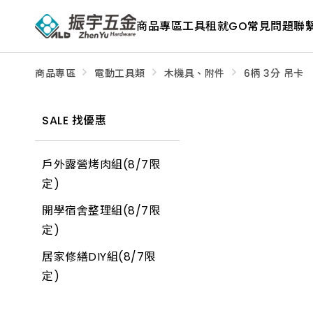
ALD
Shop
商品專區
工具租就GO
常見問題
聯
商
品
專
區
－
商品專區
電動工具類
木機具、附件
6柄 3分 吊卡
五
金
工
具、
SALE 找優惠
水
電
材
料、
戶外露營烤肉組(8/7限
修
繕
定)
材
料
開學宿舍整理組(8/7限
全
館
定)
瀏
覽
居家修繕DIY組(8/7限
定)