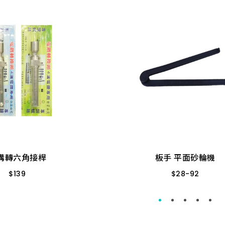
板手 平面砂輪機
溝轉六角接桿
$
28
-
92
$
139
４”公 日立專用
活動式 
S-406 快脫
５”公 單支
活動式 
溝轉六角接桿
板手 平面砂輪機
$
139
$
28
-
92