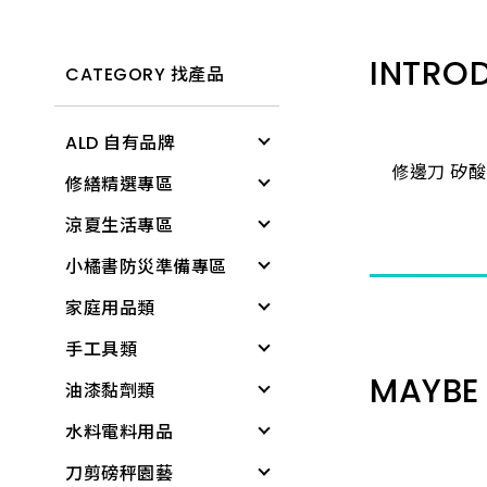
INTRO
CATEGORY 找產品
ALD 自有品牌
修邊刀 矽酸
修繕精選專區
清潔用具
涼夏生活專區
電燈
修繕工具
小橘書防災準備專區
文具用品
工作防護
涼感降溫
家庭用品類
個人清潔衛生用品
居家生活
戶外遮陽
緊急照明與多功能工
具
手工具類
居家生活
所有商品
夏季防護
個人清潔衛生用品
基本工具與應變器材
MAYBE 
油漆黏劑類
雨具
夏日清爽
衛浴用品
螺絲起子
繩索與固定材料
水料電料用品
廚房用具
所有商品
洗衣、晾曬用品
板手
黏劑
個人防護與安全
刀剪磅秤園藝
蓮蓬頭、沖洗器
廚房用品
套筒工具
塑鋼土
水龍頭組