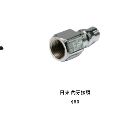
日東 內牙接頭
$
60
電鍍
PF 20 2分
鑄鐵
日東 內牙接頭
$
60