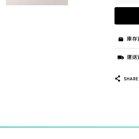
6柄3分
6柄 3
庫存
運送
SHARE