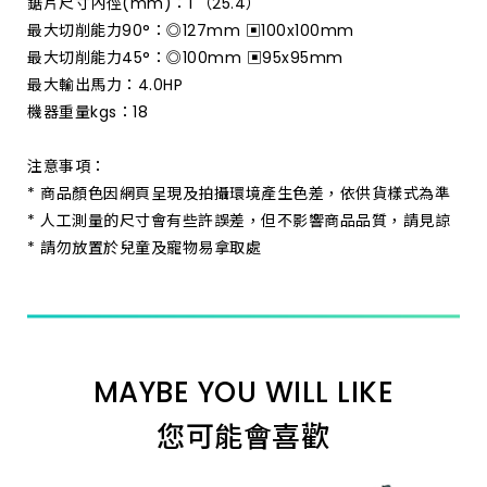
鋸片尺寸內徑(mm)：1'（25.4）
最大切削能力90°：◎127mm ▣100x100mm
最大切削能力45°：◎100mm ▣95x95mm
最大輸出馬力：4.0HP
機器重量kgs：18
注意事項：
* 商品顏色因網頁呈現及拍攝環境產生色差，依供貨樣式為準
* 人工測量的尺寸會有些許誤差，但不影響商品品質，請見諒
* 請勿放置於兒童及寵物易拿取處
MAYBE YOU WILL LIKE
您可能會喜歡