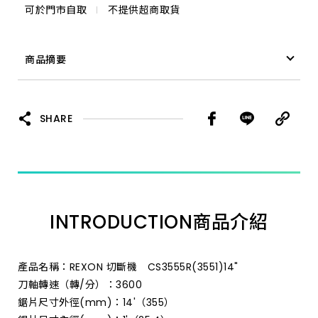
可於門市自取
不提供超商取貨
商品摘要
* 鋼鐵底座，使操作更加穩定並減少震動* 虎鉗可旋轉，進行
45°* 符合人體工學的水平式把手設計，方便操作* 底座板手
SHARE
儲存設計，方便存放板手 * 使用14 in.(355mm)砂輪片，可
切削大尺寸工作
INTRODUCTION
商品介紹
產品名稱：REXON 切斷機 CS3555R(3551)14"
刀軸轉速（轉/分）：3600
鋸片尺寸外徑(mm)：14'（355）