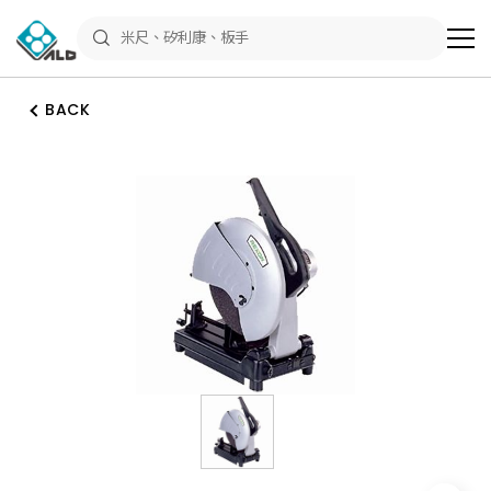
ALD
Shop
商
品
專
區
BACK
－
五
金
工
具、
水
電
材
料、
修
繕
材
料
全
館
瀏
覽