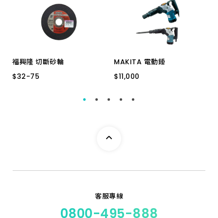
福興隆 切斷砂輪
MAKITA 電動錘
$
$
32
32
-
-
75
75
$
$
11,000
11,000
7" * 2 MM
5" * 2 MM
HM0810T日本製
客服專線
0800-495-888