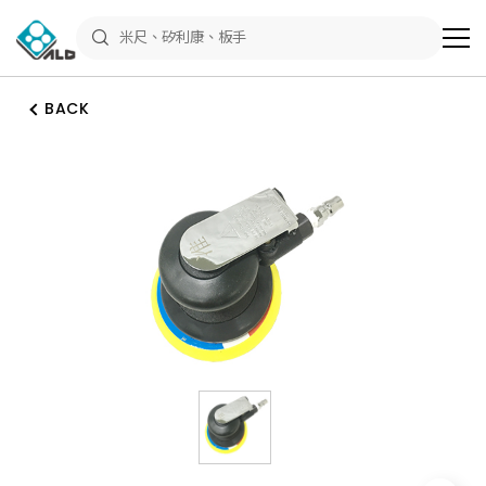
ALD
Shop
商
品
專
區
BACK
－
五
金
工
具、
水
電
材
料、
修
繕
材
料
全
館
瀏
覽