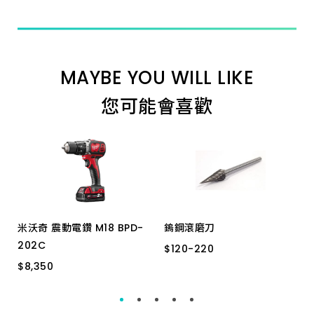
MAYBE YOU WILL LIKE
您可能會喜歡
米沃奇 震動電鑽 M18 BPD-
鎢鋼滾磨刀
202C
$
$
120
120
-
-
220
220
$
$
8,350
8,350
SF-51M
SM-51M
M18 BPD-202C 18V
SC-51M
SM-43