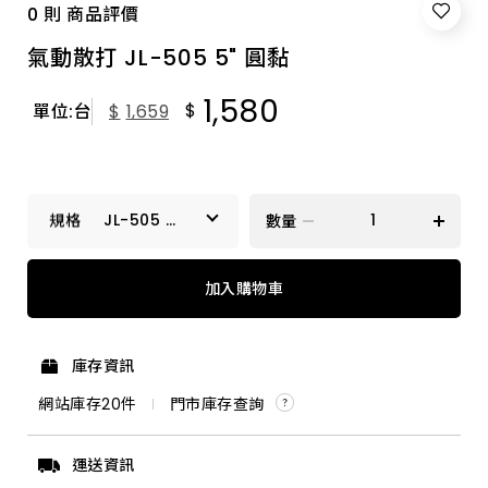
0 則 商品評價
氣動散打 JL-505 5" 圓黏
1,580
$
單位:台
$
1,659
JL-505 5"
數量
圓黏
JL-505 5" 圓黏
加入購物車
JF-930 5" 黏扣
庫存資訊
網站庫存
20
件
門市庫存查詢
運送資訊