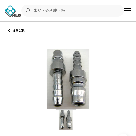
ALD
Shop
商
品
專
區
BACK
－
五
金
工
具、
水
電
材
料、
修
繕
材
料
全
館
瀏
覽