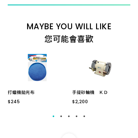
MAYBE YOU WILL LIKE
您可能會喜歡
打蠟機拋光布
手提砂輪機 ＫＤ
$
$
245
245
$
$
2,200
2,200
MH-8708 2片裝
KBG-250N ６""