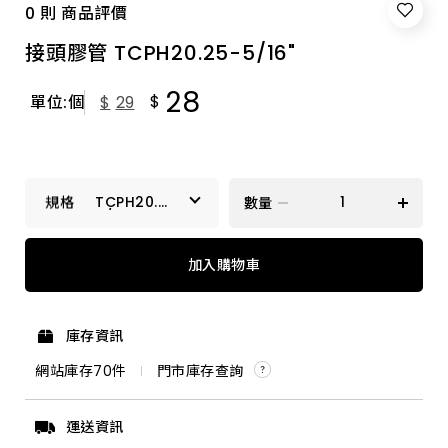
0 則 商品評價
接頭膠管 TCPH20.25-5/16"
28
$
單位:個
$
29
TCPH20.25-
數量
5/16"
TCPH20.25-5/16"
加入購物車
3/8"
庫存資訊
1/2"
網站庫存
70
件
門市庫存查詢
5/16"
運送資訊