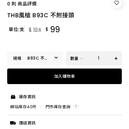
0 則 商品評價
THB風槍 B93C 不附接頭
99
$
單位:支
$
104
B93C 不附
數量
接頭
B93C 不附接頭
加入購物車
庫存資訊
網站庫存
40
件
門市庫存查詢
運送資訊