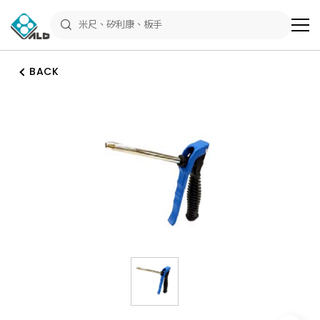
ALD
Shop
商
品
專
區
BACK
－
五
金
工
具、
水
電
材
料、
修
繕
材
料
全
館
瀏
覽