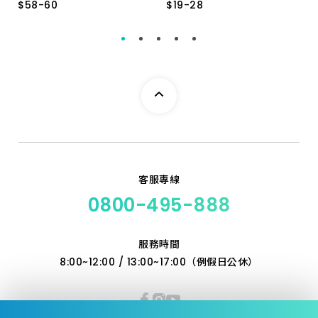
$
$
58
58
-
-
60
60
$
$
19
19
-
-
28
28
5 分 - 16MM
TCPH20.25-5/16"
3/8"
6 分 - 19MM
1/2"
5/16"
客服專線
0800-495-888
服務時間
8:00~12:00 / 13:00~17:00（例假日公休）