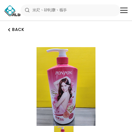
ALD
Shop
商
品
專
區
BACK
－
五
金
工
具、
水
電
材
料、
修
繕
材
料
全
館
瀏
覽