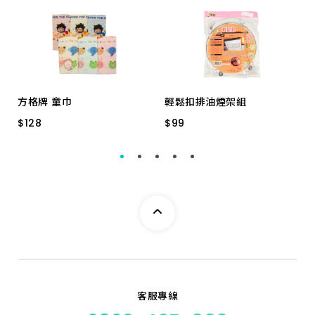
方格牌 童巾
輕鬆扣排油煙架組
$
$
128
128
$
$
99
99
60180
LY-2870
客服專線