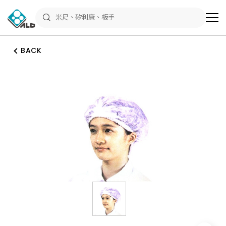
ALD
Shop
商
品
專
區
BACK
－
五
金
工
具、
水
電
材
料、
修
繕
材
料
全
館
瀏
覽