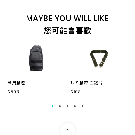
MAYBE YOU WILL LIKE
您可能會喜歡
萬用腰包
ＵＳ腰帶 白鐵片
$
$
508
508
$
$
108
108
WJ-4301
特厚英式 *