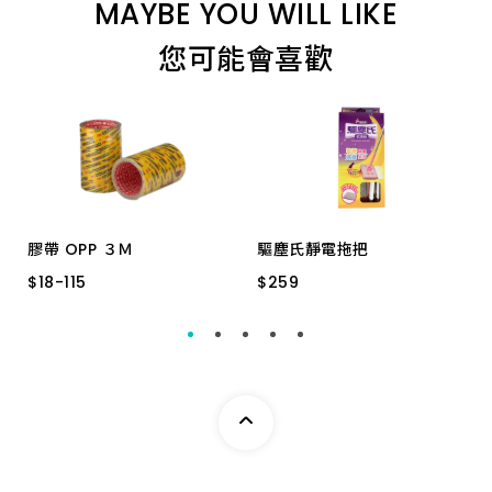
MAYBE YOU WILL LIKE
您可能會喜歡
膠帶 OPP ３Ｍ
驅塵氏靜電拖把
$
$
18
18
-
-
115
115
$
$
259
259
單入24MMx40YD
26x10x4cm
超透明12MMx40YD
單入12MMx40YD
單入18MMx40YD
超透明18MMx40YD