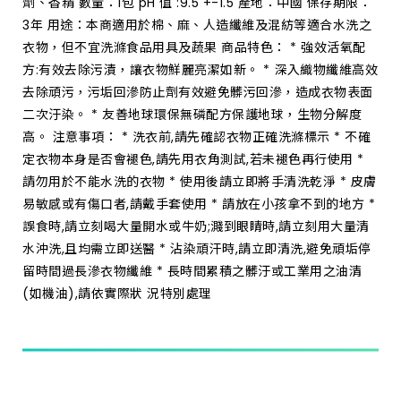
劑、香精 數量：1包 pH 值 :9.5 +-1.5 產地：中國 保存期限：
3年 用途：本商適用於棉、麻、人造纖維及混紡等適合水洗之
衣物，但不宜洗滌食品用具及蔬果 商品特色： * 強效活氧配
方:有效去除污漬，讓衣物鮮麗亮潔如新。 * 深入織物纖維高效
去除頑污，污垢回滲防止劑有效避免髒污回滲，造成衣物表面
二次汙染。 * 友善地球環保無磷配方保護地球，生物分解度
高。 注意事項： * 洗衣前,請先確認衣物正確洗滌標示 * 不確
定衣物本身是否會褪色,請先用衣角測試,若未褪色再行使用 *
請勿用於不能水洗的衣物 * 使用後請立即將手清洗乾淨 * 皮膚
易敏感或有傷口者,請戴手套使用 * 請放在小孩拿不到的地方 *
誤食時,請立刻喝大量開水或牛奶;濺到眼睛時,請立刻用大量清
水沖洗,且均需立即送醫 * 沾染頑汗時,請立即清洗,避免頑垢停
留時間過長滲衣物纖維 * 長時間累積之髒汙或工業用之油清
(如機油),請依實際狀 況特別處理