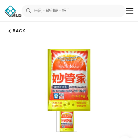
ALD
Shop
商
品
專
區
BACK
－
五
金
工
具、
水
電
材
料、
修
繕
材
料
全
館
瀏
覽