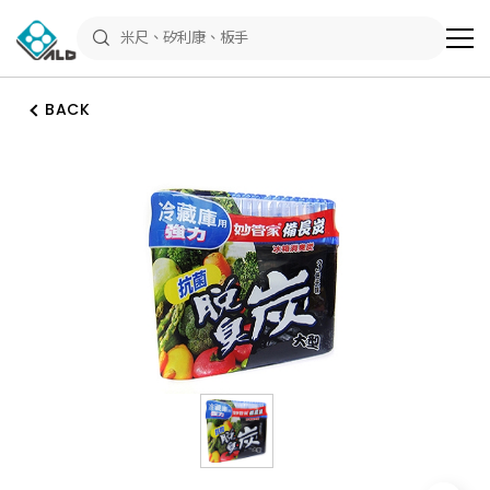
ALD
Shop
商
品
專
區
BACK
－
五
金
工
具、
水
電
材
料、
修
繕
材
料
全
館
瀏
覽