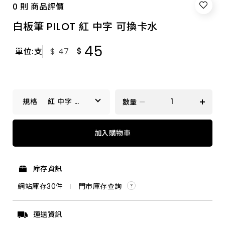
0 則 商品評價
白板筆 PILOT 紅 中字 可換卡水
45
$
單位:支
$
47
紅 中字 可
數量
換卡水
黑 中字 可換卡水
加入購物車
藍 中字 可換卡水
庫存資訊
紅 中字 可換卡水
網站庫存
30
件
門市庫存查詢
運送資訊