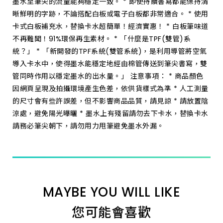
墨水至筆尖的流量能夠穩定一致。 * 即使持續書寫都能保持清
晰鮮明的字跡，不論搭配白板或電子白板都非常適合。 * 使用
卡式白板補充水，替換卡水超簡單！經濟實惠！ * 白板筆味道
不再難聞！91%環保再生素材。 * 「什麼是TPF(雙管)系
統？」 * 「新開發的TPF系統(雙管系統)，是利用導管將空氣
導入卡水中，使得墨水能穩定地經由棉管傳送到筆尖書寫，雙
管同時作用以穩定墨水的出水量。」 注意事項： * 商品顏色
因網頁呈現及拍攝環境產生色差，依供貨樣式為準 * 人工測量
的尺寸會有些許誤差，但不影響商品品質，請見諒 * 請放置陰
涼處，避免陽光曝曬 * 墨水上有殘留請勿去下卡水，替換卡水
請務必筆尖朝下，請勿用力甩筆避免墨水外漏。
MAYBE YOU WILL LIKE
您可能會喜歡