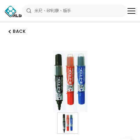
ALD
Shop
商
品
專
區
BACK
－
五
金
工
具、
水
電
材
料、
修
繕
材
料
全
館
瀏
覽