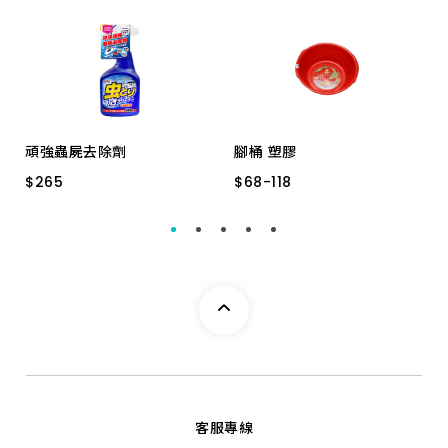
頑強蟲屍去除劑
腳桶 塑膠
$
$
265
265
$
$
68
68
-
-
118
118
22-068 500ml
２０〞
１８〞
２２〞
２４〞
客服專線