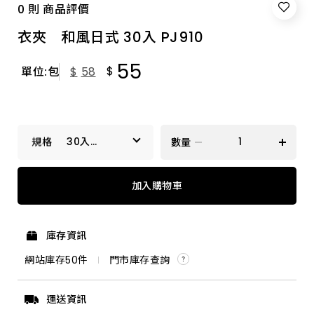
0 則 商品評價
衣夾 和風日式 30入 PJ910
55
$
單位:包
$
58
30入
數量
PJ910
30入 PJ910
加入購物車
庫存資訊
網站庫存
50
件
門市庫存查詢
運送資訊