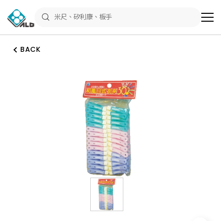
ALD
Shop
商
品
專
區
BACK
－
五
金
工
具、
水
電
材
料、
修
繕
材
料
全
館
瀏
覽