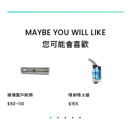
MAYBE YOU WILL LIKE
您可能會喜歡
玻璃窗戶刷頭
噴射噴火槍
$
$
50
50
-
-
110
110
$
$
155
155
8
10
15
GF-863 附瓦斯