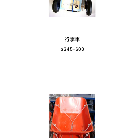
行李車
$
345
-
600
202C-藍/小輪
201C-藍/大輪
202B-橘/小輪
202A-橘/大輪
行李車
$
345
-
600