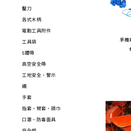
鉗
文具用品
水管夾具(管束、管
加壓機、抽水機
鑿刀
手推
電線
夾)
包裝材料
所有商品
各式木柄
電鑽附件
水管(軟管)
休閒娛樂
電動工具附件
螺絲.壁虎(膨脹螺絲)
不銹鋼(銅)接頭
鋁製
露營用品
手推
工具袋
所有商品
PVC管、鐵管
戶外烤肉
S腰帶
PVC管接頭
科學玩具
高空安全帶
啟電器
小家電
工地安全、警示
捕蚊燈、殺菌燈
時鐘、閙鐘
繩
電池、電池盒
雨具、海灘傘
手套
電錶
梯
指套、臂套、頭巾
開關、插座、蓋板
所有商品
口罩、防毒面具
安全開關
安全帽