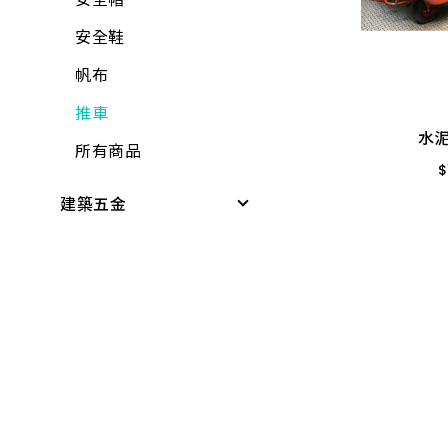
開關箱、接線盒
安全鞋
水泥
插頭
帆布
$
變壓器
推車
1
電源線(功能)
水泥
所有商品
延長線
$
建築五金
電線
桌墊、地墊
電線用品
桌板附件
定時器、計時器
書櫃附件
其他開關
掛架
電焊槍、烙鐵
三角架
電子材料
其他腳架、掛架
門鈴、鬧鐘、時鐘