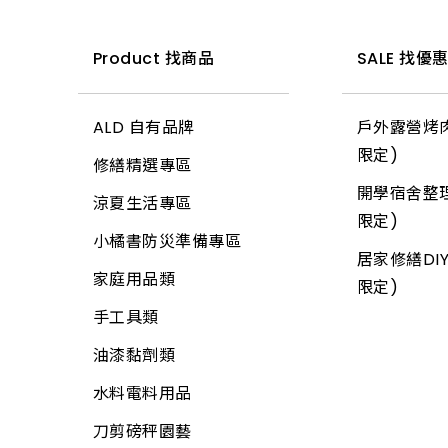
天花板
電話、電視用品
Product 找商品
SALE 找優
地磚
工業電扇
玻璃
家用電扇
ALD 自有品牌
戶外露營烤肉
信箱
所有商品
限定)
修繕精選專區
鉤類
開學宿舍整理
涼夏生活專區
螺絲
限定)
小橘書防災準備專區
自功螺絲
居家修繕DIY
家庭用品類
限定)
壁虎(膨脹螺絲)
手工具類
板模線材
油漆黏劑類
線材
水料電料用品
木材
刀剪磅秤園藝
板材