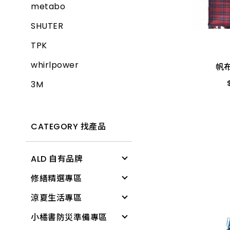
metabo
帆
SHUTER
TPK
80
whirlpower
帆
3M
CATEGORY 找產品
ALD 自有品牌
修繕精選專區
清潔用具
涼夏生活專區
電燈
修繕工具
小橘書防災準備專區
文具用品
工作防護
涼感降溫