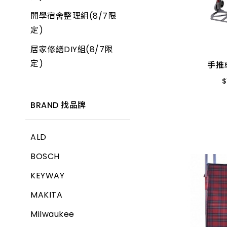
開學宿舍整理組(8/7限
手推
產品價格 從低到高
定)
$
居家修繕DIY組(8/7限
產品價格 從高到低
H003ST
定)
手推
$
BRAND 找品牌
ALD
BOSCH
KEYWAY
MAKITA
Milwaukee