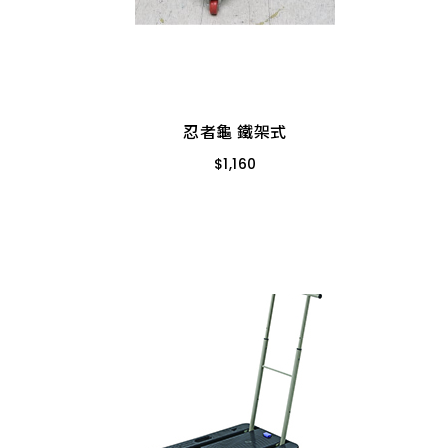
忍者龜 鐵架式
$
1,160
四格籃可用 附輪
忍者龜 鐵架式
$
1,160