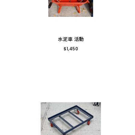
水泥車 活動
$
1,450
鋼-黃
10" 風輪 附鋼索
水泥車 活動
$
1,450