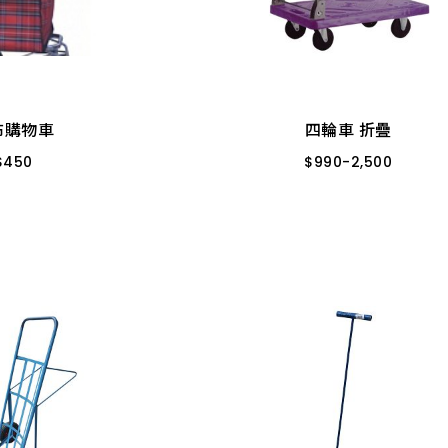
四輪車 折疊
布購物車
$
990
-
2,500
$
450
塑鋼-日式
加藍墊-加厚
塑
6/805
靜音-綠
布購物車
四輪車 折疊
$
450
$
990
-
2,500