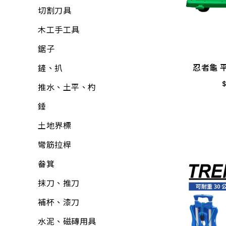
置物收納
包裝材料
鐵工用品
防壁癌、除霉
流理台附件
園藝用具
電動刻模機
小夜燈、燈條、網燈
切割刀具
忍者龜 
巧拼墊、地墊
平面砂輪機、切斷
其他手工具
水泥砂、填縫劑
面盆附件
寵物用品
平面砂輪機、切斷
燈頭
木工手工具
機、附件
清掃用具
機、附件
工具箱、零件盒
油漆工具
排水口、地板落水
驅除害蟲用具
燈泡
鋸子
46*64
各式剪刀
清潔劑
木機具、附件
忍者龜 
清洗劑
黏劑工具
馬桶、水箱附件
捕蟲網
小燈泡
鏟、扒
ALD延長線
芳香、除臭、除濕劑
測距儀、水平儀
吊掛用品
研磨工具
鏡箱
防曬用品
所有商品
推水、土平、杓
油漆工具
防蟲、殺蟲劑
砂輪機、附件
輪
牛油、潤滑油
抽排風機
固定繩、鍊
錘
矽利康、填縫膠
消毒、殺菌
毛輪機、附件
護具
所有商品
逆滲透、淨水器、過
所有商品
土地界標
氣動工具、附件
居家生活
濾器、逆滲透配件
吸塵器、附件
所有商品
彎筋拉桿
逆滲透、淨水器、過
居家安全
熱水器、附件
農機具、附件
畚箕
濾器、逆滲透附件
3C用品
洗衣機附件
其它電動工具
抹刀、推刀
清掃用具
冷氣、電視搖控器
冷氣附件
焊接機具、附件
補杯、漆刀
塑鋼土
汽、機車用品
水塔、水塔附件
氣動工具、附件
水泥、磁磚用具