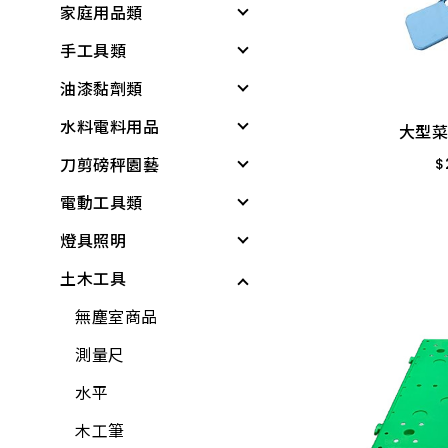
家庭用品類
個人清潔衛生用品
居家生活
戶外遮陽
緊急照明與多功能工
具
大型菜
手工具類
居家生活
所有商品
夏季防護
個人清潔衛生用品
$
基本工具與應變器材
油漆黏劑類
雨具
夏日清爽
衛浴用品
螺絲起子
繩索與固定材料
附支
水料電料用品
廚房用具
所有商品
洗衣、晾曬用品
板手
黏劑
大型菜
個人防護與安全
刀剪磅秤園藝
蓮蓬頭、沖洗器
廚房用品
套筒工具
塑鋼土
水龍頭組
$
儲水與應急用品
電動工具類
電動起子機
保鮮膜、保鮮盒、保
工具組
矽利康、填縫劑
龍頭組附件
各式剪刀
所有商品
鮮袋
燈具照明
水泥砂、填縫劑
鉗
稀釋劑
蓮蓬頭、沖洗器
各式刀具
電動工具
水壺、水杯、水瓶
土木工具
稀釋劑
剪
水泥漆、乳膠漆
水龍頭
磅秤、電子秤
電鑽
其他燈具
打火機、瓦斯爐
木器漆
鑷子
調合漆、油漆
外牙、三通
花盆
電鑽附件
感應燈具
無塵室商品
折疊桌、椅、收納櫃
工具組
夾具
木器漆
水栓附件
培養土
電動起子機
投光燈器
測量尺
水桶、垃圾桶、油桶
水龍頭組
螺絲工具
噴漆
鋼絲軟管
肥料
免出力錘鑽
燈具
水平
水盆、腳桶
加壓機、抽水機
銼刀、研磨
防水漆
面盆、水槽
噴水壺
電動板手、附件
燈管
木工筆