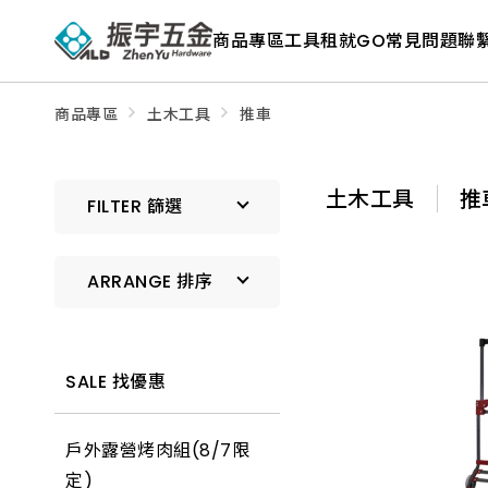
ALD
Shop
商品專區
工具租就GO
常見問題
聯
商
品
專
區
－
商品專區
土木工具
推車
五
金
工
具、
土木工具
推
水
FILTER 篩選
電
材
料、
修
ARRANGE 排序
繕
材
料
全
預設排序
館
瀏
SALE 找優惠
覽
上架時間 由新到舊
戶外露營烤肉組(8/7限
上架時間 由舊到新
定)