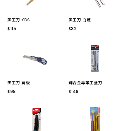
美工刀 KDS
美工刀 白鐵
$
$
115
115
$
$
32
32
SC-205 小 S-14
66014 小
美工刀 寬板
鋅合金專業工藝刀
$
$
98
98
$
$
148
148
鋅合金 准
3006C