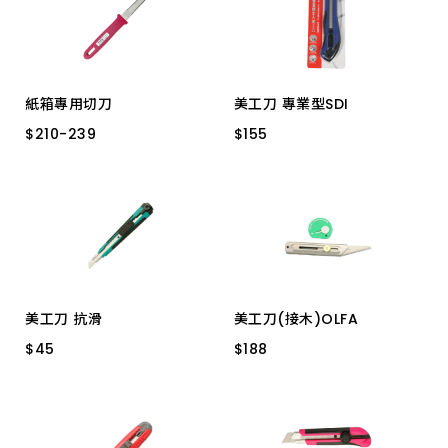
上架時間 由新到舊
上架時間 由舊到新
紙箱專用切刀
美工刀 專業型SDI
產品價格 從低到高
$
$
210
210
-
-
239
239
$
$
155
155
DC-190(192)日製
0434C 內附6刀片
產品價格 從高到低
DC-15 綠 日製
美工刀 抗滑
美工刀(接木)OLFA
$
$
45
45
$
$
188
188
小 0414 CTOL.21
不銹鋼 CK_２