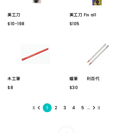
美工刀
美工刀 Fix all
$
$
10
10
-
-
198
198
$
$
105
105
66004-A
D-58855
S400
木工筆
蠟筆 利百代
$
$
8
8
$
$
30
30
黑 － 12支裝
7600 紙捲 白色
...
1
2
3
4
5
紅 －12 支裝
7600 紙捲 黑色
7600 紙捲 紅色