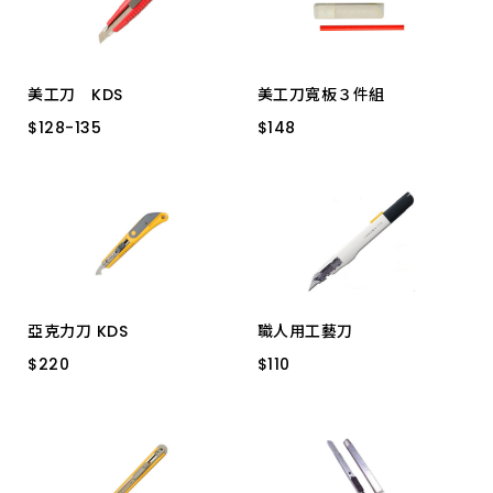
美工刀 KDS
美工刀寬板３件組
$
$
128
128
-
-
135
135
$
$
148
148
GC-401 (G-11) 大
SD-25 特大
L-19B 黑刃
亞克力刀 KDS
職人用工藝刀
$
$
220
220
$
$
110
110
P-11 (PC-701) 日製
0443