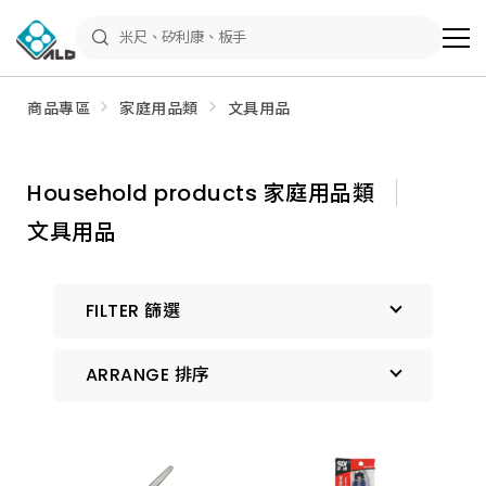
ALD
Shop
商
品
專
區
商品專區
家庭用品類
文具用品
－
五
金
工
具、
Household products 家庭用品類
水
電
文具用品
材
料、
修
繕
材
FILTER 篩選
料
全
館
瀏
ARRANGE 排序
覽
預設排序