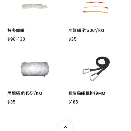
上架時間 由新到舊
上架時間 由舊到新
特多龍繩
尼龍繩 約500'/KG
產品價格 從低到高
$
$
90
90
-
-
130
130
$
$
35
35
5分 -- 5M
1分 白 6.5
1分 金黃
產品價格 從高到低
分半 20米紙軸心
1分 紅
分半 112尺
分半--30M
２分 85尺
2分半 66尺
尼龍繩 約155'/KG
彈性扁繩鋁鉤19MM
2分 --20M
$
$
35
35
$
$
185
185
2分半-16M
4分 -- 6.5M
2分 白
2分 紅
1053C-BK 200CM
３分 50尺
2分 金黃
3分 -10.5M