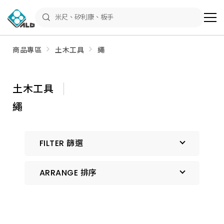
ALD
Shop
商
品
專
區
商品專區
土木工具
繩
－
五
金
工
具、
土木工具
水
電
繩
材
料、
修
繕
材
FILTER 篩選
料
全
館
瀏
ARRANGE 排序
覽
預設排序