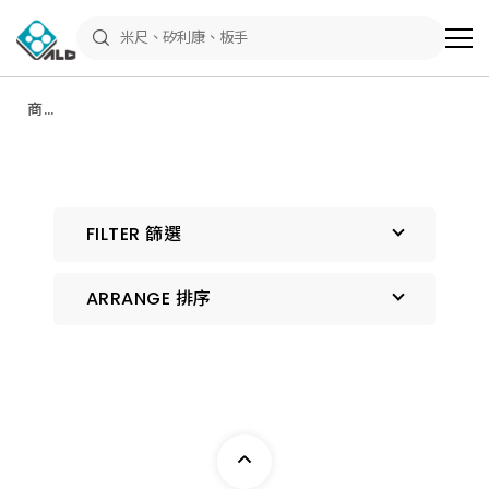
ALD
Shop
商
品
專
區
商品
－
專區
五
金
工
具、
水
電
FILTER 篩選
材
料、
修
繕
ARRANGE 排序
材
料
全
館
預設排序
瀏
覽
上架時間 由新到舊
上架時間 由舊到新