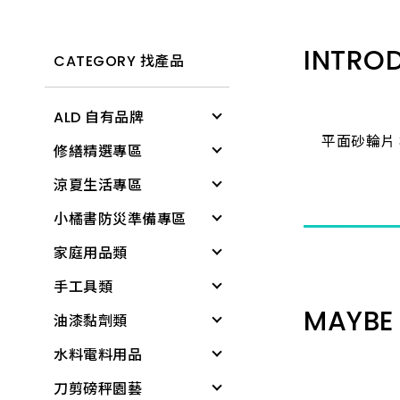
INTRO
CATEGORY 找產品
ALD 自有品牌
平面砂輪片 
修繕精選專區
清潔用具
涼夏生活專區
電燈
修繕工具
小橘書防災準備專區
文具用品
工作防護
涼感降溫
家庭用品類
個人清潔衛生用品
居家生活
戶外遮陽
緊急照明與多功能工
具
手工具類
居家生活
所有商品
夏季防護
個人清潔衛生用品
基本工具與應變器材
MAYBE 
油漆黏劑類
雨具
夏日清爽
衛浴用品
螺絲起子
繩索與固定材料
水料電料用品
廚房用具
所有商品
洗衣、晾曬用品
板手
黏劑
個人防護與安全
刀剪磅秤園藝
蓮蓬頭、沖洗器
廚房用品
套筒工具
塑鋼土
水龍頭組