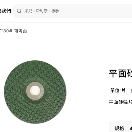
繫我們
"*80# 可彎曲
平面砂
單位:片
平面砂輪片 