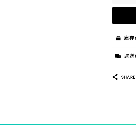
4"*6
4"*8
庫存
4"*3
運送
4"*4
SHARE