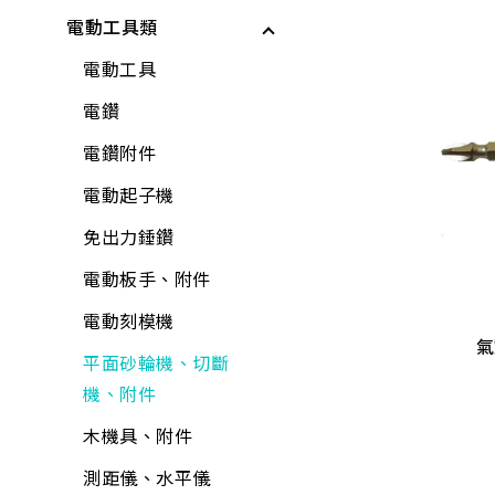
儲水與應急用品
電動工具類
電動起子機
保鮮膜、保鮮盒、保
工具組
矽利康、填縫劑
龍頭組附件
各式剪刀
所有商品
鮮袋
水泥砂、填縫劑
鉗
稀釋劑
蓮蓬頭、沖洗器
各式刀具
電動工具
水壺、水杯、水瓶
稀釋劑
剪
水泥漆、乳膠漆
水龍頭
磅秤、電子秤
電鑽
打火機、瓦斯爐
木器漆
鑷子
調合漆、油漆
外牙、三通
花盆
電鑽附件
折疊桌、椅、收納櫃
工具組
夾具
木器漆
水栓附件
培養土
電動起子機
水桶、垃圾桶、油桶
水龍頭組
螺絲工具
噴漆
鋼絲軟管
肥料
免出力錘鑽
REXON 切斷機
氣
水盆、腳桶
加壓機、抽水機
銼刀、研磨
防水漆
面盆、水槽
噴水壺
電動板手、附件
$
5,030
置物收納
包裝材料
鐵工用品
防壁癌、除霉
流理台附件
園藝用具
電動刻模機
CS3555R(3551)14"
台 2# 45
REXON 切斷機
氣
巧拼墊、地墊
平面砂輪機、切斷
其他手工具
水泥砂、填縫劑
面盆附件
寵物用品
平面砂輪機、切斷
$
5,030
機、附件
清掃用具
機、附件
工具箱、零件盒
油漆工具
排水口、地板落水
驅除害蟲用具
各式剪刀
清潔劑
木機具、附件
清洗劑
黏劑工具
馬桶、水箱附件
捕蟲網
ALD延長線
芳香、除臭、除濕劑
測距儀、水平儀
吊掛用品
研磨工具
鏡箱
防曬用品