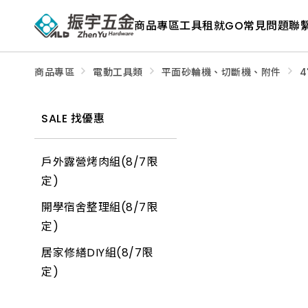
ALD
Shop
商品專區
工具租就GO
常見問題
聯
商
品
專
區
－
商品專區
電動工具類
平面砂輪機、切斷機、附件
4
五
金
工
具、
SALE 找優惠
水
電
材
料、
戶外露營烤肉組(8/7限
修
繕
定)
材
料
開學宿舍整理組(8/7限
全
館
定)
瀏
覽
居家修繕DIY組(8/7限
定)