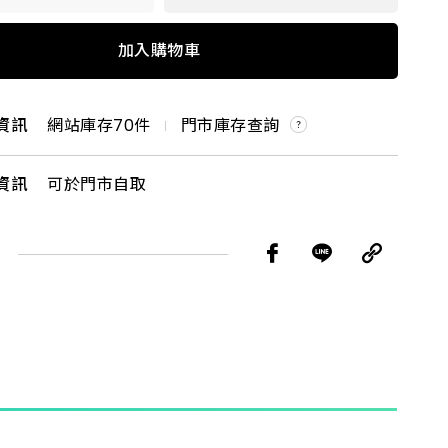
曲
0# 可彎曲
加入購物車
0# 可彎曲
資訊
網站庫存
70
件
門市庫存查詢
6# 可彎曲
資訊
可於門市自取
6#可彎曲