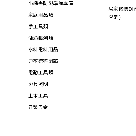
小橘書防災準備專區
畚箕
螺絲
電線
居家修繕DIY
家庭用品類
抹刀、推刀
自功螺絲
限定)
電線用品
手工具類
補杯、漆刀
壁虎(膨脹螺絲)
定時器、計時器
油漆黏劑類
水泥、磁磚用具
板模線材
其他開關
水料電料用品
鑿刀
線材
電焊槍、烙鐵
刀剪磅秤園藝
各式木柄
木材
電子材料
電動工具類
電動工具附件
板材
門鈴、鬧鐘、時鐘
燈具照明
工具袋
網材
電話、電視用品
土木工具
S腰帶
水電角鋼
工業電扇
建築五金
高空安全帶
釘類
家用電扇
工地安全、警示
門板附件
所有商品
繩
門栓