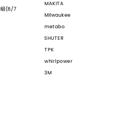
MAKITA
組(8/7
Milwaukee
metabo
SHUTER
TPK
whirlpower
3M