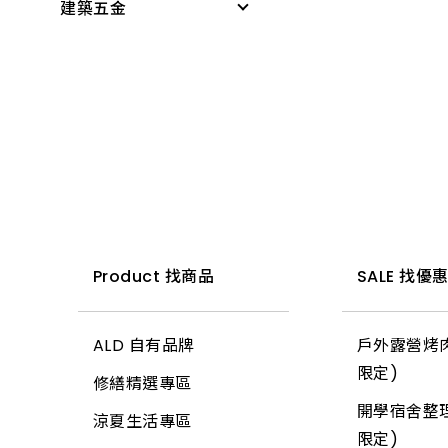
建築五金
感應燈具
無塵室商品
PVC管接頭
科學玩具
投光燈器
測量尺
桌墊、地墊
啟電器
小家電
燈具
水平
桌板附件
捕蚊燈、殺菌燈
時鐘、閙鐘
燈管
木工筆
書櫃附件
電池、電池盒
雨具、海灘傘
小夜燈、燈條、網燈
切割刀具
掛架
電錶
梯
燈頭
木工手工具
三角架
開關、插座、蓋板
所有商品
燈泡
鋸子
其他腳架、掛架
安全開關
小燈泡
鏟、扒
天花板
Product 找商品
SALE 找優
開關箱、接線盒
所有商品
推水、土平、杓
地磚
插頭
ALD 自有品牌
戶外露營烤肉
錘
玻璃
變壓器
限定)
修繕精選專區
土地界標
信箱
電源線(功能)
開學宿舍整理
涼夏生活專區
彎筋拉桿
鉤類
延長線
限定)