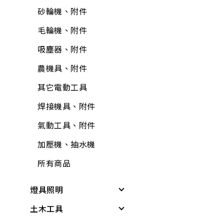
油漆工具
防蟲、殺蟲劑
砂輪機、附件
輪
牛油、潤滑油
抽排風機
固定繩、鍊
矽利康、填縫膠
消毒、殺菌
毛輪機、附件
護具
所有商品
逆滲透、淨水器、過
所有商品
氣動工具、附件
居家生活
濾器、逆滲透配件
吸塵器、附件
所有商品
逆滲透、淨水器、過
居家安全
熱水器、附件
農機具、附件
濾器、逆滲透附件
3C用品
洗衣機附件
其它電動工具
清掃用具
冷氣、電視搖控器
冷氣附件
焊接機具、附件
塑鋼土
汽、機車用品
水塔、水塔附件
氣動工具、附件
鉗
文具用品
水管夾具(管束、管
加壓機、抽水機
電線
夾)
包裝材料
所有商品
電鑽附件
水管(軟管)
休閒娛樂
燈具照明
螺絲.壁虎(膨脹螺絲)
不銹鋼(銅)接頭
露營用品
土木工具
其他燈具
所有商品
PVC管、鐵管
戶外烤肉