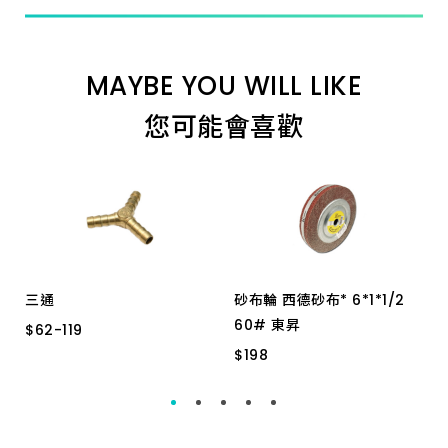
MAYBE YOU WILL LIKE
您可能會喜歡
三通
砂布輪 西德砂布* 6*1*1/2
60# 東昇
$
$
62
62
-
-
119
119
$
$
198
198
２分半
1分半
3分
2分半
4分
３分
6*1*1/2 60# 東昇
2分