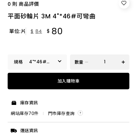
0 則 商品評價
平面砂輪片 3M 4"*46#可彎曲
80
$
單位:片
$
84
4"*46#可
數量
彎曲
4"*60# 可彎曲
加入購物車
4"*80# 可彎曲
庫存資訊
4"*36# 可彎曲
網站庫存
70
件
門市庫存查詢
4"*46#可彎曲
運送資訊