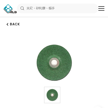
ALD
Shop
商
品
專
區
BACK
－
五
金
工
具、
水
電
材
料、
修
繕
材
料
全
館
瀏
覽