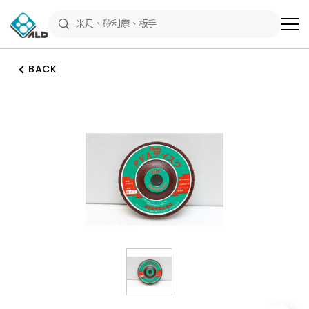
ALD
Shop
商
品
專
區
BACK
－
五
金
工
具、
水
電
材
料、
修
繕
材
料
全
館
瀏
覽