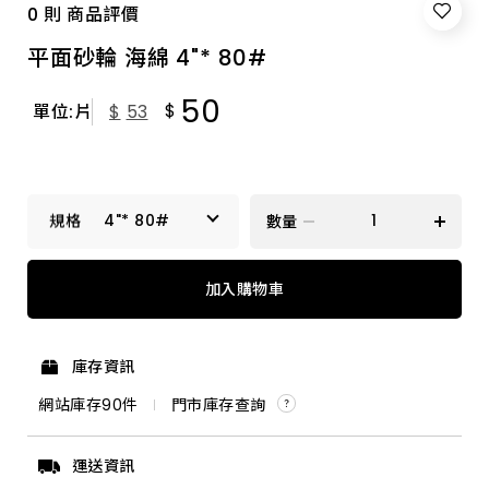
0 則 商品評價
平面砂輪 海綿 4"* 80#
50
$
單位:片
$
53
4"* 80#
數量
4"* 60#
加入購物車
4"* 180#
庫存資訊
4"* 240#
網站庫存
90
件
門市庫存查詢
4"* 400#
運送資訊