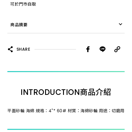
可於門市自取
4"*1000#
商品摘要
4"* 40#
平面砂輪 海綿 4"* 150#
4"* 80#
SHARE
4"* 120#
4"* 220#
INTRODUCTION
商品介紹
4"* 320#
4"* 600#
平面砂輪 海綿 規格：4"* 60# 材質：海綿砂輪 用途：切磨用
4"* 800#