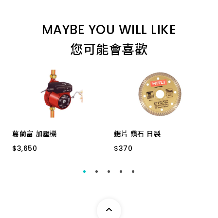
4"* 100#
MAYBE YOU WILL LIKE
4"* 150#
您可能會喜歡
葛蘭富 加壓機
鋸片 鑽石 日製
$
$
3,650
3,650
$
$
370
370
加壓機 15-90
105x1.2x20mm