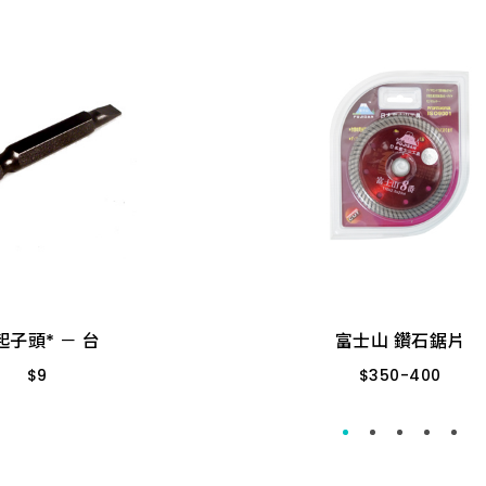
富士山 鑽石鋸片
$
350
-
400
起子頭* － 台
$
9
105*1.0*20H 2番
110*2.0*20H 5番
3/16)50MM S2
105*1.2*20H 7番
起子頭* － 台
富士山 鑽石鋸片
110*2.0*20H 8番
$
9
$
350
-
400