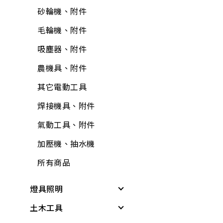
油漆工具
防蟲、殺蟲劑
砂輪機、附件
輪
牛油、潤滑油
抽排風機
固定繩、鍊
矽利康、填縫膠
消毒、殺菌
毛輪機、附件
護具
所有商品
逆滲透、淨水器、過
所有商品
氣動工具、附件
居家生活
濾器、逆滲透配件
吸塵器、附件
所有商品
逆滲透、淨水器、過
居家安全
熱水器、附件
農機具、附件
濾器、逆滲透附件
3C用品
洗衣機附件
其它電動工具
清掃用具
冷氣、電視搖控器
冷氣附件
焊接機具、附件
塑鋼土
汽、機車用品
水塔、水塔附件
氣動工具、附件
鉗
文具用品
水管夾具(管束、管
加壓機、抽水機
電線
夾)
包裝材料
所有商品
電鑽附件
水管(軟管)
休閒娛樂
燈具照明
螺絲.壁虎(膨脹螺絲)
不銹鋼(銅)接頭
露營用品
土木工具
其他燈具
所有商品
PVC管、鐵管
戶外烤肉