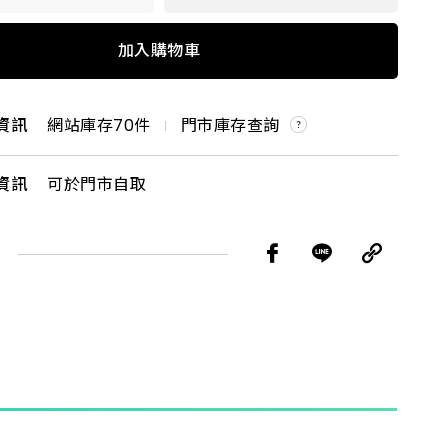
0#
加入購物車
80#
資訊
網站庫存
70
件
門市庫存查詢
40#
資訊
可於門市自取
00#
00#
0#
0#