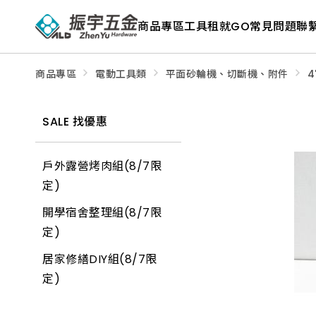
ALD
Shop
商品專區
工具租就GO
常見問題
聯
商
品
專
區
－
商品專區
電動工具類
平面砂輪機、切斷機、附件
4
五
金
工
具、
SALE 找優惠
水
電
材
料、
戶外露營烤肉組(8/7限
修
繕
定)
材
料
開學宿舍整理組(8/7限
全
館
定)
瀏
覽
居家修繕DIY組(8/7限
定)