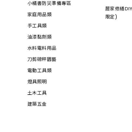
小橘書防災準備專區
畚箕
螺絲
電線
居家修繕DIY
家庭用品類
抹刀、推刀
自功螺絲
限定)
電線用品
手工具類
補杯、漆刀
壁虎(膨脹螺絲)
定時器、計時器
油漆黏劑類
水泥、磁磚用具
板模線材
其他開關
水料電料用品
鑿刀
線材
電焊槍、烙鐵
刀剪磅秤園藝
各式木柄
木材
電子材料
電動工具類
電動工具附件
板材
門鈴、鬧鐘、時鐘
燈具照明
工具袋
網材
電話、電視用品
土木工具
S腰帶
水電角鋼
工業電扇
建築五金
高空安全帶
釘類
家用電扇
工地安全、警示
門板附件
所有商品
繩
門栓