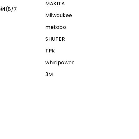
MAKITA
組(8/7
Milwaukee
metabo
SHUTER
TPK
whirlpower
3M