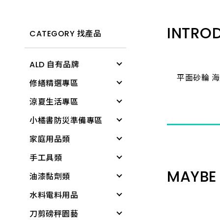
INTRO
CATEGORY 找產品
ALD 自有品牌
平面砂輪 海
修繕精選專區
清潔用具
涼夏生活專區
電燈
修繕工具
小橘書防災準備專區
文具用品
工作防護
涼感降溫
家庭用品類
個人清潔衛生用品
居家生活
戶外遮陽
緊急照明與多功能工
具
手工具類
居家生活
所有商品
夏季防護
個人清潔衛生用品
基本工具與應變器材
MAYBE 
油漆黏劑類
雨具
夏日清爽
衛浴用品
螺絲起子
繩索與固定材料
水料電料用品
廚房用具
所有商品
洗衣、晾曬用品
板手
黏劑
個人防護與安全
刀剪磅秤園藝
蓮蓬頭、沖洗器
廚房用品
套筒工具
塑鋼土
水龍頭組