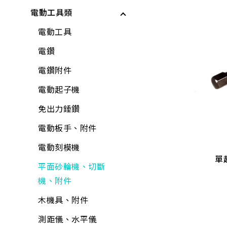
儲水與應急用品
電動工具類
電動起子機
保鮮膜、保鮮盒、保
工具組
矽利康、填縫劑
龍頭組附件
各式剪刀
所有商品
鮮袋
水泥砂、填縫劑
鉗
稀釋劑
蓮蓬頭、沖洗器
各式刀具
電動工具
水壺、水杯、水瓶
稀釋劑
剪
水泥漆、乳膠漆
水龍頭
磅秤、電子秤
電鑽
打火機、瓦斯爐
木器漆
鑷子
調合漆、油漆
外牙、三通
花盆
電鑽附件
折疊桌、椅、收納櫃
工具組
夾具
木器漆
水栓附件
培養土
電動起子機
水桶、垃圾桶、油桶
水龍頭組
螺絲工具
噴漆
鋼絲軟管
肥料
免出力錘鑽
BOSCH 3分電鑽(GBM-10RE)
單
水盆、腳桶
加壓機、抽水機
銼刀、研磨
防水漆
面盆、水槽
噴水壺
電動板手、附件
$
1,700
置物收納
包裝材料
鐵工用品
防壁癌、除霉
流理台附件
園藝用具
電動刻模機
GBM10RE(450W)
5-(
BOSCH 3分電鑽(GBM-10RE)
單
巧拼墊、地墊
平面砂輪機、切斷
其他手工具
水泥砂、填縫劑
面盆附件
寵物用品
平面砂輪機、切斷
$
1,700
機、附件
清掃用具
機、附件
工具箱、零件盒
油漆工具
排水口、地板落水
驅除害蟲用具
各式剪刀
清潔劑
木機具、附件
清洗劑
黏劑工具
馬桶、水箱附件
捕蟲網
ALD延長線
芳香、除臭、除濕劑
測距儀、水平儀
吊掛用品
研磨工具
鏡箱
防曬用品