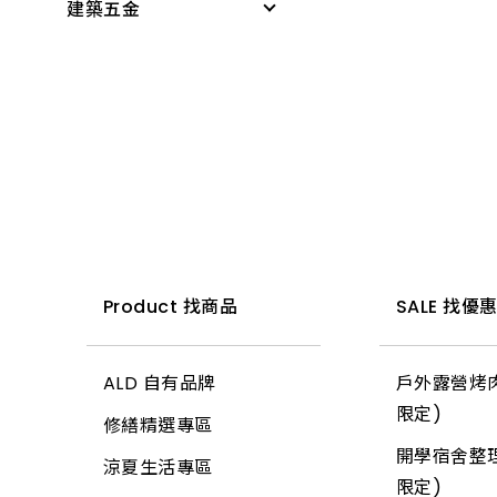
建築五金
感應燈具
無塵室商品
PVC管接頭
科學玩具
投光燈器
測量尺
桌墊、地墊
啟電器
小家電
燈具
水平
桌板附件
捕蚊燈、殺菌燈
時鐘、閙鐘
燈管
木工筆
書櫃附件
電池、電池盒
雨具、海灘傘
小夜燈、燈條、網燈
切割刀具
掛架
電錶
梯
燈頭
木工手工具
三角架
開關、插座、蓋板
所有商品
燈泡
鋸子
其他腳架、掛架
安全開關
小燈泡
鏟、扒
天花板
Product 找商品
SALE 找優
開關箱、接線盒
所有商品
推水、土平、杓
地磚
插頭
ALD 自有品牌
戶外露營烤肉
錘
玻璃
變壓器
限定)
修繕精選專區
土地界標
信箱
電源線(功能)
開學宿舍整理
涼夏生活專區
彎筋拉桿
鉤類
延長線
限定)