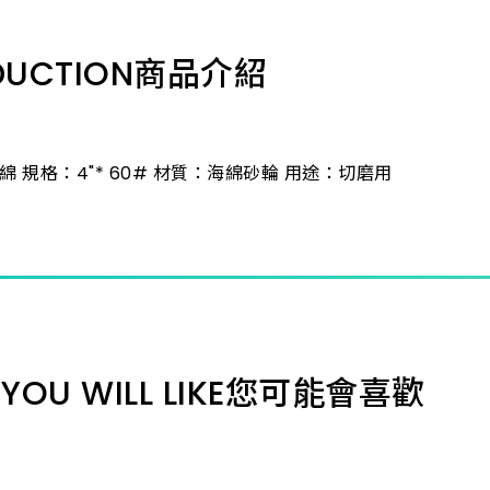
4"* 1
DUCTION
商品介紹
4"* 2
4"* 3
綿 規格：4"* 60# 材質：海綿砂輪 用途：切磨用
4"* 6
4"* 8
4"* 1
YOU WILL LIKE
您可能會喜歡
4"* 1