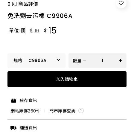
0 則 商品評價
免洗劑去污棉 C9906A
15
$
單位:個
$
16
C9906A
數量
C9906A
加入購物車
C9299A
庫存資訊
網站庫存
260
件
門市庫存查詢
運送資訊