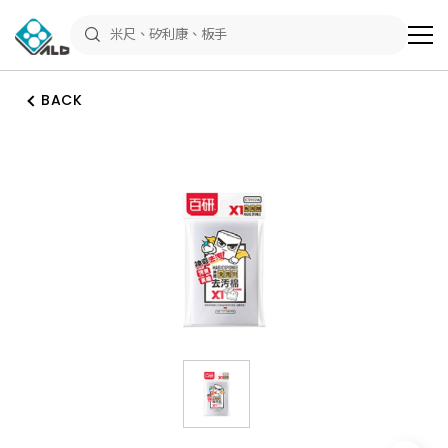
ALD
Shop
商
品
專
區
BACK
－
五
金
工
具、
水
電
材
料、
修
繕
材
料
全
館
瀏
覽