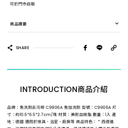
可於門市自取
商品摘要
免洗劑去污棉 特長 C9299A
SHARE
INTRODUCTION
商品介紹
品牌：免洗劑去污棉 C9906A 免加洗劑 型號：C9906A 尺
寸：約10.5*6.5*2.7cm/塊 材質：美耐皿樹脂 數量：1入 產
地：德國 適用於傢具、浴室、廚房等 商品特色： * 西德進