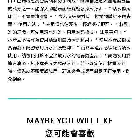
口，已獨特超高密度網狀分子構成，纖維構造是人體毛髮直徑
的萬分之一，能深入物體表面細縫輕鬆擦拭汙垢。 * 沾水擦拭
即可，不需要清潔劑。 * 高密度細緻材質，擦拭物體絕不傷表
面。 使用方法： * 先用清水沾溼後，輕輕擦拭即可。 * 較難
洗的汙垢，可先用清水沖洗，再用泡綿擦拭。 注意事項： *
本產品不得作為使用清潔肌膚及清洗蔬果。 * 使用本產品擦拭
食器類，請務必用清水沖洗乾淨。 * 由於本產品必須配合清水
使用，請勿使用於不宜沾觸到水的電器類產品。 * 請勿使用於
塗有油漆、烤漆或亮光之物品表面，若不確定使用材質表面
時，請先於不顯著處試用，若無變色或表面剝落再行使用，避
免刮痕。
MAYBE YOU WILL LIKE
您可能會喜歡