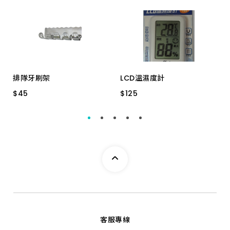
排隊牙刷架
LCD溫濕度計
$
$
45
45
$
$
125
125
304 台製
LCD溫濕度計
客服專線