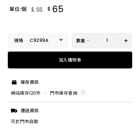
65
$
單位:個
$
68
C9299A
數量
C9906A
加入購物車
C9299A
庫存資訊
網站庫存
120
件
門市庫存查詢
運送資訊
可於門市自取