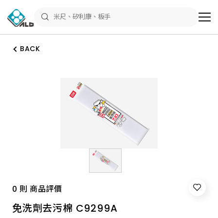
ALD
Shop
商
品
專
區
BACK
－
五
金
工
具、
水
電
材
料、
修
繕
材
料
全
館
瀏
覽
0 則 商品評價
免洗劑去污棉 C9299A