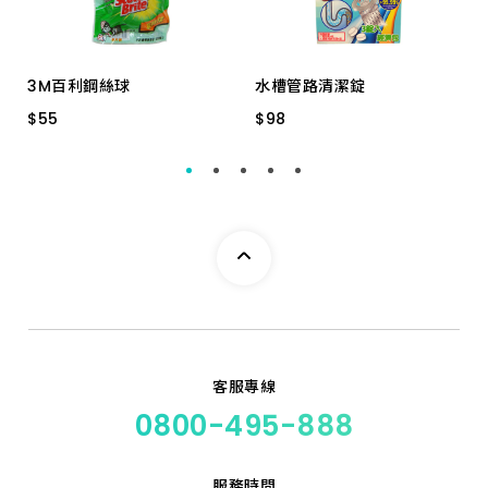
3M百利鋼絲球
水槽管路清潔錠
$
$
55
55
$
$
98
98
1入
3入+置放盤
客服專線
0800-495-888
服務時間