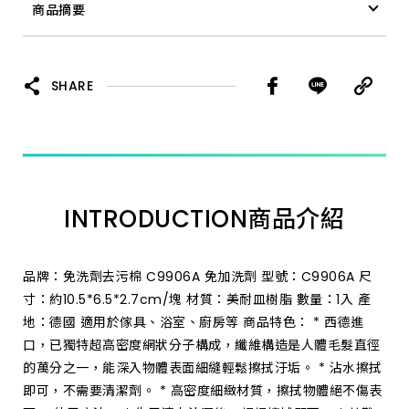
商品摘要
免洗劑去污棉 特長 C9299A
SHARE
INTRODUCTION
商品介紹
品牌：免洗劑去污棉 C9906A 免加洗劑 型號：C9906A 尺
寸：約10.5*6.5*2.7cm/塊 材質：美耐皿樹脂 數量：1入 產
地：德國 適用於傢具、浴室、廚房等 商品特色： * 西德進
口，已獨特超高密度網狀分子構成，纖維構造是人體毛髮直徑
的萬分之一，能深入物體表面細縫輕鬆擦拭汙垢。 * 沾水擦拭
即可，不需要清潔劑。 * 高密度細緻材質，擦拭物體絕不傷表