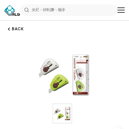
ALD
Shop
商
品
專
區
BACK
－
五
金
工
具、
水
電
材
料、
修
繕
材
料
全
館
瀏
覽