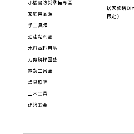
居家安全
熱水器、附件
農機具、附件
小橘書防災準備專區
畚箕
螺絲
居家修繕DIY
3C用品
洗衣機附件
其它電動工具
家庭用品類
抹刀、推刀
自功螺絲
限定)
冷氣、電視搖控器
冷氣附件
焊接機具、附件
手工具類
補杯、漆刀
壁虎(膨脹螺絲)
汽、機車用品
水塔、水塔附件
氣動工具、附件
油漆黏劑類
水泥、磁磚用具
板模線材
文具用品
水管夾具(管束、管
加壓機、抽水機
水料電料用品
鑿刀
線材
夾)
包裝材料
所有商品
刀剪磅秤園藝
各式木柄
木材
水管(軟管)
休閒娛樂
電動工具類
電動工具附件
板材
不銹鋼(銅)接頭
露營用品
燈具照明
工具袋
網材
PVC管、鐵管
戶外烤肉
土木工具
S腰帶
水電角鋼
PVC管接頭
科學玩具
建築五金
高空安全帶
釘類
啟電器
小家電
工地安全、警示
門板附件
捕蚊燈、殺菌燈
時鐘、閙鐘
繩
門栓