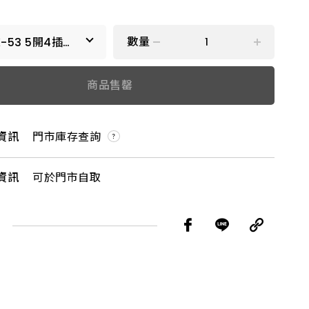
數量
K-53 5開4插
3P USB
5開4插3P USB
商品售罄
資訊
門市庫存查詢
資訊
可於門市自取