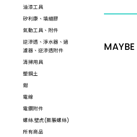
油漆工具
矽利康、填縫膠
氣動工具、附件
逆滲透、淨水器、過
MAYBE 
濾器、逆滲透附件
清掃用具
塑鋼土
鉗
電線
電鑽附件
螺絲.壁虎(膨脹螺絲)
所有商品
AL