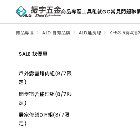
ALD
Shop
商品專區
工具租就GO
常見問題
聯
商
品
專
區
－
商品專區
ALD 自有品牌
ALD延長線
K-53 5開4插3
五
金
工
具、
SALE 找優惠
水
電
材
料、
戶外露營烤肉組(8/7限
修
繕
定)
材
料
開學宿舍整理組(8/7限
全
館
定)
瀏
覽
居家修繕DIY組(8/7限
定)