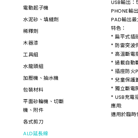
USB輸出：
電動起子機
PHONE輸
水泥砂、填縫劑
PAD輸出最
特色：
稀釋劑
* 扁平式
木器漆
* 防雷突波
* 高溫斷電
工具組
* 過載自動
水龍頭組
* 插座防火
加壓機、抽水機
* 兒童保護
* 獨立斷電
包裝材料
* USB充電
平面砂輪機、切斷
應用:
機、附件
適用於臨時
各式剪刀
ALD延長線