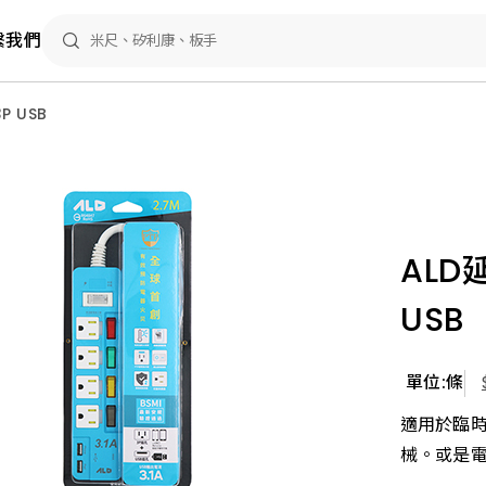
繫我們
P USB
ALD
USB
單位:條
適用於臨
械。或是