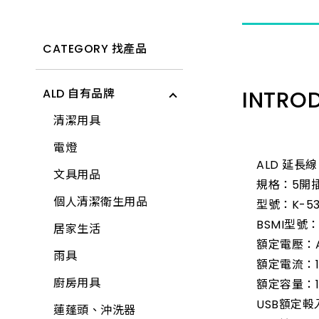
CATEGORY 找產品
ALD 自有品牌
INTRO
清潔用具
電燈
ALD 延長線 
文具用品
規格：5開插
個人清潔衛生用品
型號：K-5
BSMI型號：
居家生活
額定電壓：A
雨具
額定電流：1
廚房用具
額定容量：1
USB額定軗
蓮蓬頭、沖洗器