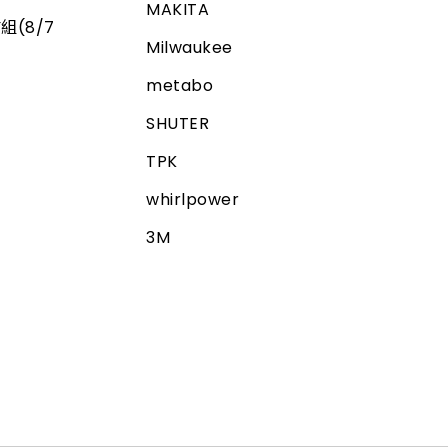
MAKITA
組(8/7
Milwaukee
metabo
SHUTER
TPK
whirlpower
3M