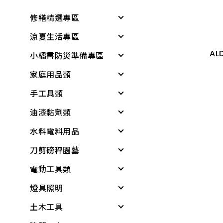
ALD陽離子樹脂濾心
修繕精選專區
$
205
半透
涼夏生活專區
修繕工具
26# 適用第三道
象
ALD陽離子樹脂濾心
AL
小橘書防災準備專區
工作防護
涼感降溫
白
$
205
家庭用品類
居家生活
戶外遮陽
緊急照明與多功能工
具
手工具類
所有商品
夏季防護
個人清潔衛生用品
基本工具與應變器材
油漆黏劑類
夏日清爽
衛浴用品
螺絲起子
繩索與固定材料
水料電料用品
所有商品
洗衣、晾曬用品
板手
黏劑
個人防護與安全
刀剪磅秤園藝
廚房用品
套筒工具
塑鋼土
水龍頭組
儲水與應急用品
電動工具類
保鮮膜、保鮮盒、保
工具組
矽利康、填縫劑
龍頭組附件
各式剪刀
所有商品
鮮袋
燈具照明
鉗
稀釋劑
蓮蓬頭、沖洗器
各式刀具
電動工具
水壺、水杯、水瓶
土木工具
剪
水泥漆、乳膠漆
水龍頭
磅秤、電子秤
電鑽
其他燈具
打火機、瓦斯爐