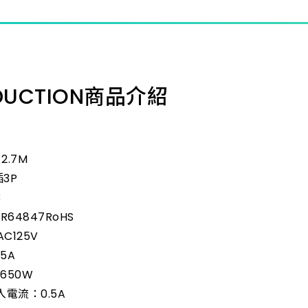
DUCTION
商品介紹
2.7M
3P
3
R64847RoHS
C125V
5A
650W
入電流：0.5A