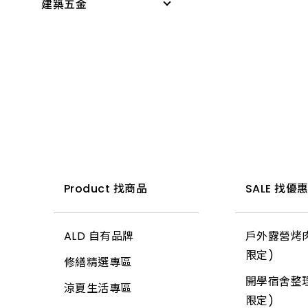
建築五金
鑷子
調合漆、油漆
外牙、三通
花盆
電鑽附件
感應燈具
無塵室商品
折疊桌、椅、收納櫃
夾具
木器漆
水栓附件
培養土
電動起子機
投光燈器
測量尺
桌墊、地墊
水桶、垃圾桶、油桶
螺絲工具
噴漆
鋼絲軟管
肥料
免出力錘鑽
燈具
水平
桌板附件
水盆、腳桶
銼刀、研磨
防水漆
面盆、水槽
噴水壺
電動板手、附件
燈管
木工筆
書櫃附件
置物收納
鐵工用品
防壁癌、除霉
流理台附件
園藝用具
電動刻模機
小夜燈、燈條、網燈
切割刀具
掛架
巧拼墊、地墊
其他手工具
水泥砂、填縫劑
面盆附件
寵物用品
平面砂輪機、切斷
燈頭
木工手工具
三角架
清掃用具
機、附件
工具箱、零件盒
油漆工具
排水口、地板落水
驅除害蟲用具
燈泡
鋸子
其他腳架、掛架
清潔劑
木機具、附件
清洗劑
黏劑工具
馬桶、水箱附件
捕蟲網
小燈泡
鏟、扒
天花板
Product 找商品
SALE 找優
芳香、除臭、除濕劑
測距儀、水平儀
吊掛用品
研磨工具
鏡箱
防曬用品
所有商品
推水、土平、杓
地磚
防蟲、殺蟲劑
砂輪機、附件
ALD 自有品牌
戶外露營烤肉
輪
牛油、潤滑油
抽排風機
固定繩、鍊
錘
玻璃
限定)
消毒、殺菌
毛輪機、附件
修繕精選專區
護具
所有商品
逆滲透、淨水器、過
所有商品
土地界標
信箱
開學宿舍整理
居家生活
濾器、逆滲透配件
吸塵器、附件
涼夏生活專區
所有商品
彎筋拉桿
鉤類
限定)