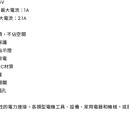
5V
出最大電流：1A
大電流：2.1A
插頭，不佔空間
保護
指示燈
斷電
PC材質
蓋
開關
插孔
性的電力連接。各類型電機工具、設備、家用電器和機械。或