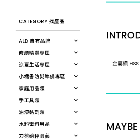
CATEGORY 找產品
INTRO
ALD 自有品牌
修繕精選專區
清潔用具
金屬鑽 HSS
涼夏生活專區
電燈
修繕工具
小橘書防災準備專區
文具用品
工作防護
涼感降溫
家庭用品類
個人清潔衛生用品
居家生活
戶外遮陽
緊急照明與多功能工
具
手工具類
居家生活
所有商品
夏季防護
個人清潔衛生用品
基本工具與應變器材
油漆黏劑類
雨具
夏日清爽
衛浴用品
螺絲起子
繩索與固定材料
MAYBE 
水料電料用品
廚房用具
所有商品
洗衣、晾曬用品
板手
黏劑
個人防護與安全
刀剪磅秤園藝
蓮蓬頭、沖洗器
廚房用品
套筒工具
塑鋼土
水龍頭組