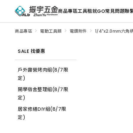
ALD
Shop
商品專區
工具租就GO
常見問題
聯
商
品
專
區
－
商品專區
電動工具類
電鑽附件
1/4"x2.0mm六角
五
金
工
具、
SALE 找優惠
水
電
材
料、
戶外露營烤肉組(8/7限
修
繕
定)
材
料
開學宿舍整理組(8/7限
全
館
定)
瀏
覽
居家修繕DIY組(8/7限
定)