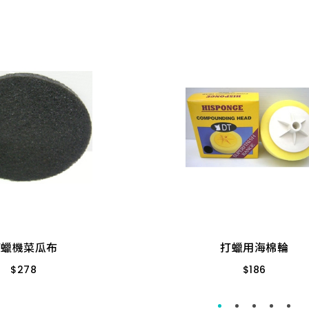
打蠟機菜瓜布
打蠟用海棉輪
$
278
$
186
11.0
附牙 15 CM
打蠟機菜瓜布
打蠟用海棉輪
$
278
$
186