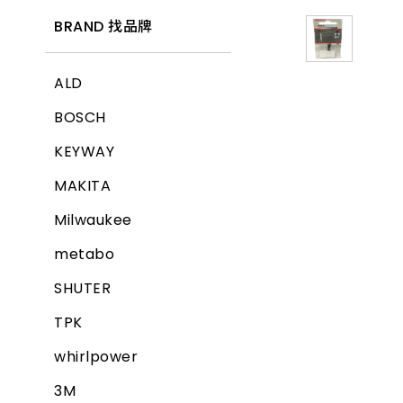
BRAND 找品牌
ALD
BOSCH
KEYWAY
MAKITA
Milwaukee
metabo
SHUTER
TPK
whirlpower
3M