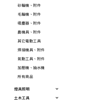
油漆工具
防蟲、殺蟲劑
砂輪機、附件
輪
牛油、潤滑油
抽排風機
固定繩、鍊
矽利康、填縫膠
消毒、殺菌
毛輪機、附件
護具
所有商品
逆滲透、淨水器、過
所有商品
氣動工具、附件
居家生活
濾器、逆滲透配件
吸塵器、附件
所有商品
逆滲透、淨水器、過
居家安全
熱水器、附件
農機具、附件
濾器、逆滲透附件
3C用品
洗衣機附件
其它電動工具
清掃用具
冷氣、電視搖控器
冷氣附件
焊接機具、附件
塑鋼土
汽、機車用品
水塔、水塔附件
氣動工具、附件
鉗
文具用品
水管夾具(管束、管
加壓機、抽水機
電線
夾)
包裝材料
所有商品
電鑽附件
水管(軟管)
休閒娛樂
燈具照明
螺絲.壁虎(膨脹螺絲)
不銹鋼(銅)接頭
露營用品
土木工具
其他燈具
所有商品
PVC管、鐵管
戶外烤肉