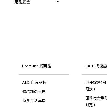
建築五金
感應燈具
無塵室商品
PVC管接頭
科學玩具
投光燈器
測量尺
桌墊、地墊
啟電器
小家電
燈具
水平
桌板附件
捕蚊燈、殺菌燈
時鐘、閙鐘
燈管
木工筆
書櫃附件
電池、電池盒
雨具、海灘傘
小夜燈、燈條、網燈
切割刀具
掛架
電錶
梯
燈頭
木工手工具
三角架
開關、插座、蓋板
所有商品
燈泡
鋸子
其他腳架、掛架
安全開關
小燈泡
鏟、扒
天花板
Product 找商品
SALE 找優
開關箱、接線盒
所有商品
推水、土平、杓
地磚
插頭
ALD 自有品牌
戶外露營烤肉
錘
玻璃
變壓器
限定)
修繕精選專區
土地界標
信箱
電源線(功能)
開學宿舍整理
涼夏生活專區
彎筋拉桿
鉤類
延長線
限定)