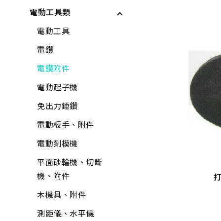
儲水與應急用品
電動工具類
電動起子機
保鮮膜、保鮮盒、保
工具組
矽利康、填縫劑
龍頭組附件
各式剪刀
所有商品
鮮袋
水泥砂、填縫劑
鉗
稀釋劑
蓮蓬頭、沖洗器
各式刀具
電動工具
水壺、水杯、水瓶
稀釋劑
剪
水泥漆、乳膠漆
水龍頭
磅秤、電子秤
電鑽
打火機、瓦斯爐
木器漆
鑷子
調合漆、油漆
外牙、三通
花盆
電鑽附件
折疊桌、椅、收納櫃
工具組
夾具
木器漆
水栓附件
培養土
電動起子機
水桶、垃圾桶、油桶
水龍頭組
螺絲工具
噴漆
鋼絲軟管
肥料
免出力錘鑽
水盆、腳桶
加壓機、抽水機
銼刀、研磨
防水漆
面盆、水槽
噴水壺
電動板手、附件
切.熔防爆接頭
置物收納
包裝材料
鐵工用品
防壁癌、除霉
流理台附件
園藝用具
電動刻模機
$
660
巧拼墊、地墊
平面砂輪機、切斷
其他手工具
水泥砂、填縫劑
面盆附件
寵物用品
平面砂輪機、切斷
管正.反 整組/2入
機、附件
清掃用具
機、附件
切.熔防爆接頭
工具箱、零件盒
油漆工具
排水口、地板落水
驅除害蟲用具
$
660
各式剪刀
清潔劑
木機具、附件
清洗劑
黏劑工具
馬桶、水箱附件
捕蟲網
ALD延長線
芳香、除臭、除濕劑
測距儀、水平儀
吊掛用品
研磨工具
鏡箱
防曬用品