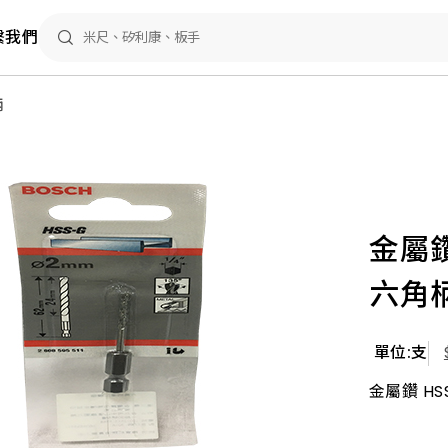
繫我們
柄
金屬鑽
六角
單位:支
金屬鑽 HSS