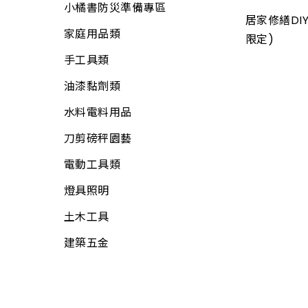
小橘書防災準備專區
畚箕
螺絲
電線
居家修繕DIY
家庭用品類
抹刀、推刀
自功螺絲
限定)
電線用品
手工具類
補杯、漆刀
壁虎(膨脹螺絲)
定時器、計時器
油漆黏劑類
水泥、磁磚用具
板模線材
其他開關
水料電料用品
鑿刀
線材
電焊槍、烙鐵
刀剪磅秤園藝
各式木柄
木材
電子材料
電動工具類
電動工具附件
板材
門鈴、鬧鐘、時鐘
燈具照明
工具袋
網材
電話、電視用品
土木工具
S腰帶
水電角鋼
工業電扇
建築五金
高空安全帶
釘類
家用電扇
工地安全、警示
門板附件
所有商品
繩
門栓