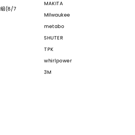
MAKITA
組(8/7
Milwaukee
metabo
SHUTER
TPK
whirlpower
3M