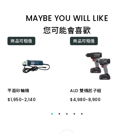
1/4"x2.0mm六角柄
MAYBE YOU WILL LIKE
1/4"x2.5mm六角柄
您可能會喜歡
商品可租借
商品可租借
平面砂輪機
ALD 雙機起子組
$
$
1,950
1,950
-
-
2,140
2,140
$
$
4,980
4,980
-
-
8,900
8,900
GWS 6-100
18V*3.0A 台灣製
GWS 7-100
12V*2.0A 台灣製