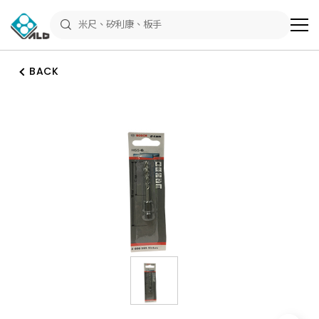
ALD
Shop
商
品
專
區
BACK
－
五
金
工
具、
水
電
材
料、
修
繕
材
料
全
館
瀏
覽