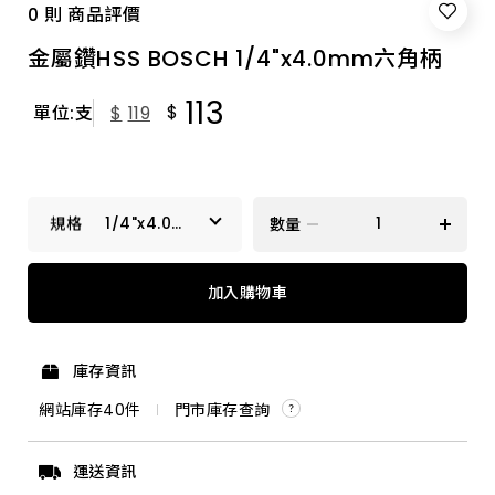
0 則 商品評價
金屬鑽HSS BOSCH 1/4"x4.0mm六角柄
113
$
單位:支
$
119
1/4"x4.0mm
數量
六角柄
1/4"x3.0mm六角柄
加入購物車
1/4"x3.2mm六角柄
庫存資訊
1/4"x4.5mm六角柄
網站庫存
40
件
門市庫存查詢
1/4"x5.0mm六角柄
運送資訊