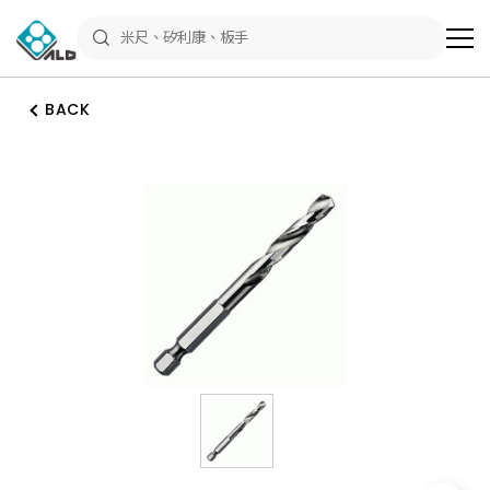
ALD
Shop
商
品
專
區
BACK
－
五
金
工
具、
水
電
材
料、
修
繕
材
料
全
館
瀏
覽