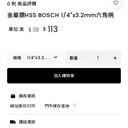
0 則 商品評價
金屬鑽HSS BOSCH 1/4"x3.2mm六角柄
113
$
單位:支
$
119
1/4"x3.2mm
數量
六角柄
1/4"x3.0mm六角柄
加入購物車
1/4"x3.2mm六角柄
庫存資訊
1/4"x4.5mm六角柄
網站庫存
30
件
門市庫存查詢
1/4"x5.0mm六角柄
運送資訊