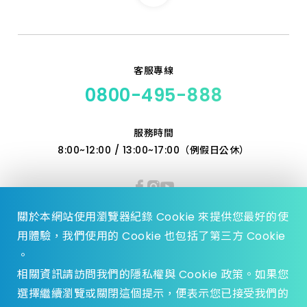
4"* 320#
4"* 220#
4"* 80#
4"* 40#
4"*1000#
4"* 400#
客服專線
4"* 240#
0800-495-888
4"* 180#
4"* 60#
服務時間
8:00~12:00 / 13:00~17:00（例假日公休）
關於本網站使用瀏覽器紀錄 Cookie 來提供您最好的使
用體驗，我們使用的 Cookie 也包括了第三方 Cookie
。
相關資訊請訪問我們的隱私權與 Cookie 政策。如果您
選擇繼續瀏覽或關閉這個提示，便表示您已接受我們的
© 2023 Zhen Yu Hardware., All Rights reserved.