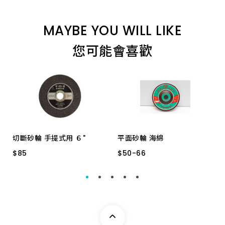
1/4"x2.0mm六角柄
MAYBE YOU WILL LIKE
1/4"x2.5mm六角柄
您可能會喜歡
切斷砂輪 手提式用 ６"
平面砂輪 海綿
$
$
85
85
$
$
50
50
-
-
66
66
手提式用 ６"
4"* 120#
4"* 150#
4"* 100#
4"* 800#
4"* 600#