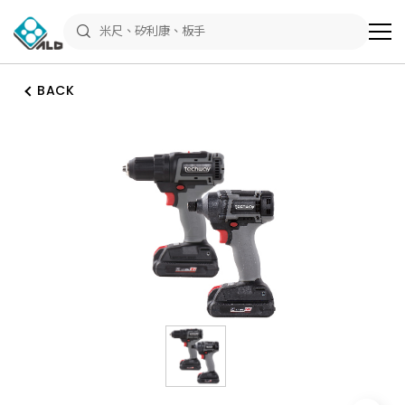
ALD
Shop
商
品
專
區
BACK
－
五
金
工
具、
水
電
材
料、
修
繕
材
料
全
館
瀏
覽