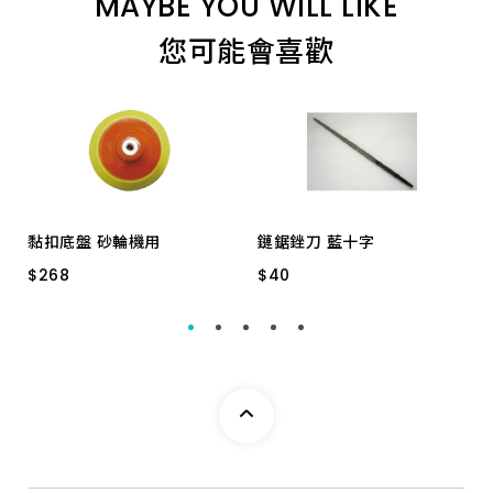
MAYBE YOU WILL LIKE
您可能會喜歡
黏扣底盤 砂輪機用
鏈鋸銼刀 藍十字
$
$
268
268
$
$
40
40
5"PU盤DK-T5VZA
5/32*4m/m