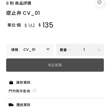
0 則 商品評價
逆止弁 CV_01
135
$
單位:個
$
142
CV_01
數量
CV_01
商品售罄
CV_02
庫存資訊
CV_04
門市庫存查詢
運送資訊