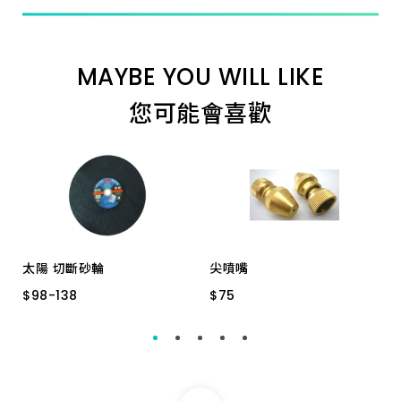
MAYBE YOU WILL LIKE
您可能會喜歡
太陽 切斷砂輪
尖噴嘴
$
$
98
98
-
-
138
138
$
$
75
75
14"
16"
12"
銅 232 可調