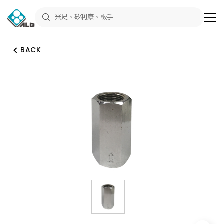
ALD
Shop
商
品
專
區
BACK
－
五
金
工
具、
水
電
材
料、
修
繕
材
料
全
館
瀏
覽