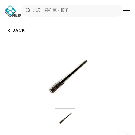
ALD
Shop
商
品
專
區
BACK
－
五
金
工
具、
水
電
材
料、
修
繕
材
料
全
館
瀏
覽