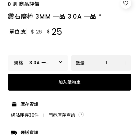
0 則 商品評價
鑽石磨棒 3MM 一品 3.0A 一品 *
25
$
單位:支
$
26
3.0A 一品
數量
*
2.0P 一品
加入購物車
3.0A 一品 *
庫存資訊
3.0C 一品 *
網站庫存
30
件
門市庫存查詢
4.0A 一品 *
運送資訊