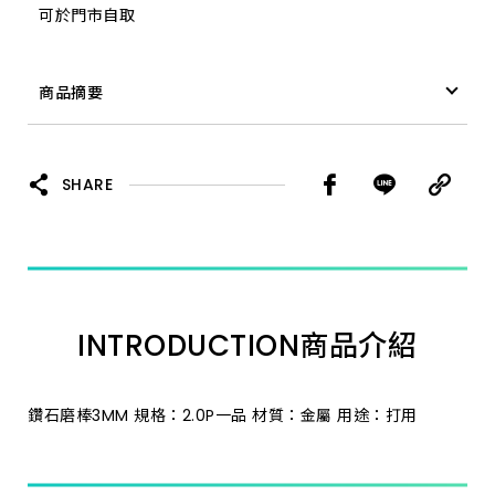
可於門市自取
5.0A 一品
商品摘要
3.0J 一品 *
鑽石磨棒 3MM 4.0P 一品 *
3.0P 一品 *
SHARE
3.0B 一品 *
3.0F 一品 *
INTRODUCTION
商品介紹
3.0R 一品 *
2.0C 一品 *
鑽石磨棒3MM 規格：2.0P一品 材質：金屬 用途：打用
3.0S 一品 *