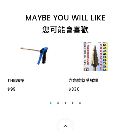
4.0P 一品 *
MAYBE YOU WILL LIKE
您可能會喜歡
THB風槍
六角鍍鈦階梯鑽
$
$
99
99
$
$
330
330
B93C 不附接頭
06~25MM