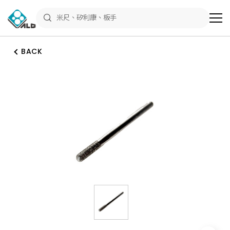
ALD
Shop
商
品
專
區
BACK
－
五
金
工
具、
水
電
材
料、
修
繕
材
料
全
館
瀏
覽