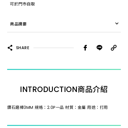
可於門市自取
5.0A 一品
商品摘要
3.0J 一品 *
鑽石磨棒 3MM 4.0P 一品 *
3.0P 一品 *
SHARE
3.0B 一品 *
3.0F 一品 *
INTRODUCTION
商品介紹
3.0R 一品 *
2.0C 一品 *
鑽石磨棒3MM 規格：2.0P一品 材質：金屬 用途：打用
3.0S 一品 *