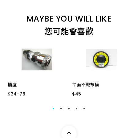
4.0P 一品 *
MAYBE YOU WILL LIKE
您可能會喜歡
插座
平面不織布輪
$
$
34
34
-
-
76
76
$
$
45
45
GCSP_40 8*12專用 單
4" (塑膠)3P*A150
SP-20 5*8專用 母