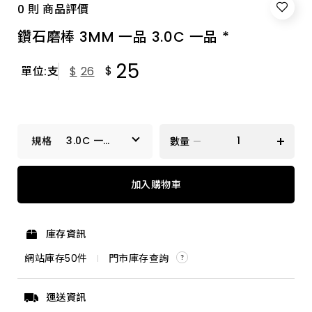
0 則 商品評價
鑽石磨棒 3MM 一品 3.0C 一品 *
25
$
單位:支
$
26
3.0C 一品
數量
*
2.0P 一品
加入購物車
3.0A 一品 *
庫存資訊
3.0C 一品 *
網站庫存
50
件
門市庫存查詢
4.0A 一品 *
運送資訊