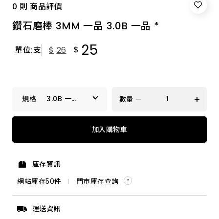
0 則 商品評價
鑽石磨棒 3MM 一品 3.0B 一品 *
25
$
單位:支
$
26
3.0B 一品
數量
*
2.0P 一品
加入購物車
3.0A 一品 *
庫存資訊
3.0C 一品 *
網站庫存
50
件
門市庫存查詢
4.0A 一品 *
運送資訊