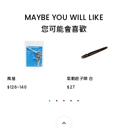
4.0P 一品 *
MAYBE YOU WILL LIKE
您可能會喜歡
風槍
氣動起子頭 台
$
$
126
126
-
-
140
140
$
$
27
27
DG-10-3 長
DG-10-1 短
3# 110MM 4