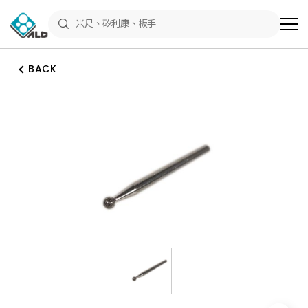
ALD
Shop
商
品
專
區
BACK
－
五
金
工
具、
水
電
材
料、
修
繕
材
料
全
館
瀏
覽