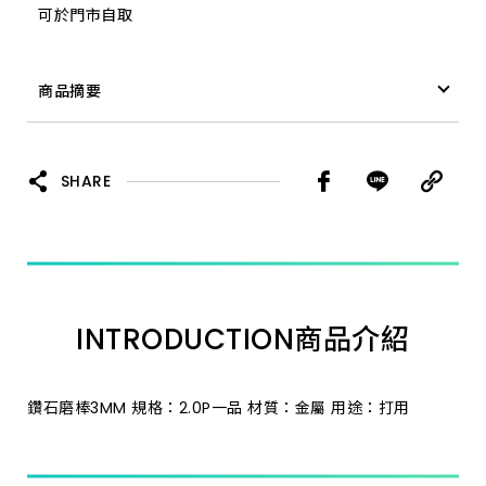
可於門市自取
5.0A 一品
商品摘要
3.0J 一品 *
鑽石磨棒 3MM 4.0P 一品 *
3.0P 一品 *
SHARE
3.0B 一品 *
3.0F 一品 *
INTRODUCTION
商品介紹
3.0R 一品 *
2.0C 一品 *
鑽石磨棒3MM 規格：2.0P一品 材質：金屬 用途：打用
3.0S 一品 *