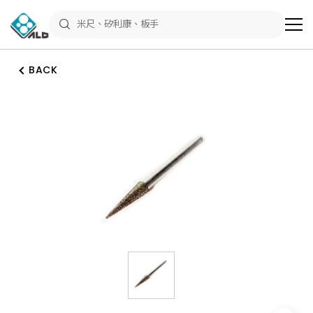
ALD
Shop
商
品
專
區
BACK
－
五
金
工
具、
水
電
材
料、
修
繕
材
料
全
館
瀏
覽