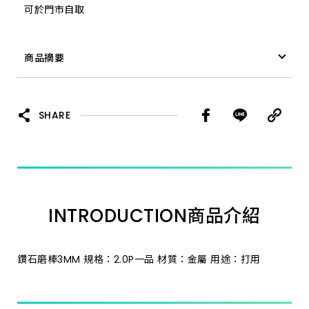
可於門市自取
5.0A 一品
商品摘要
3.0J 一品 *
鑽石磨棒 3MM 4.0P 一品 *
3.0P 一品 *
SHARE
3.0B 一品 *
3.0F 一品 *
INTRODUCTION
商品介紹
3.0R 一品 *
2.0C 一品 *
鑽石磨棒3MM 規格：2.0P一品 材質：金屬 用途：打用
3.0S 一品 *