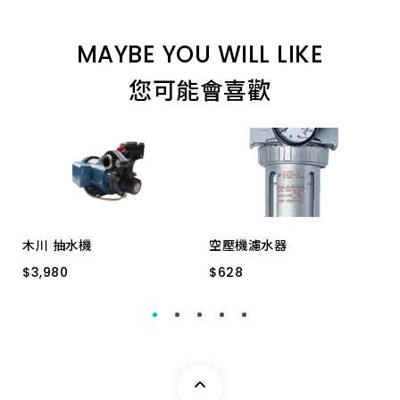
4.0P 一品 *
MAYBE YOU WILL LIKE
您可能會喜歡
木川 抽水機
空壓機濾水器
$
$
3,980
3,980
$
$
628
628
短
溫控
FR89 1/4" 調壓