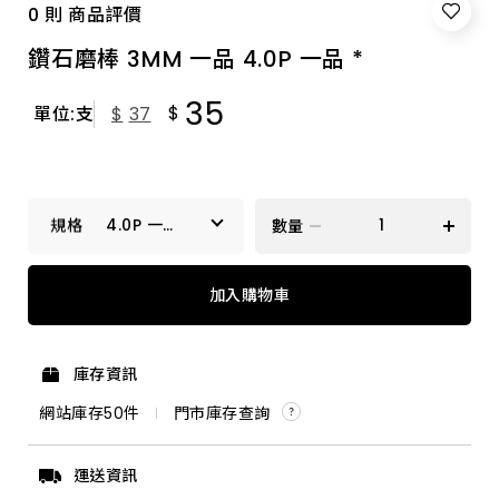
0 則 商品評價
鑽石磨棒 3MM 一品 4.0P 一品 *
35
$
單位:支
$
37
4.0P 一品
數量
*
2.0P 一品
加入購物車
3.0A 一品 *
庫存資訊
3.0C 一品 *
網站庫存
50
件
門市庫存查詢
4.0A 一品 *
運送資訊