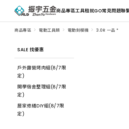
ALD
Shop
商品專區
工具租就GO
常見問題
聯
商
品
專
區
－
商品專區
電動工具類
電動刻模機
3.0R 一品 *
五
金
工
具、
SALE 找優惠
水
電
材
料、
戶外露營烤肉組(8/7限
修
繕
定)
材
料
開學宿舍整理組(8/7限
全
館
定)
瀏
覽
居家修繕DIY組(8/7限
定)