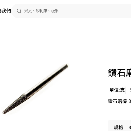
繫我們
鑽石磨
單位:支
鑽石磨棒 3M