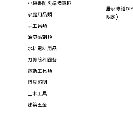
小橘書防災準備專區
畚箕
螺絲
電線
居家修繕DIY
家庭用品類
抹刀、推刀
自功螺絲
限定)
電線用品
手工具類
補杯、漆刀
壁虎(膨脹螺絲)
定時器、計時器
油漆黏劑類
水泥、磁磚用具
板模線材
其他開關
水料電料用品
鑿刀
線材
電焊槍、烙鐵
刀剪磅秤園藝
各式木柄
木材
電子材料
電動工具類
電動工具附件
板材
門鈴、鬧鐘、時鐘
燈具照明
工具袋
網材
電話、電視用品
土木工具
S腰帶
水電角鋼
工業電扇
建築五金
高空安全帶
釘類
家用電扇
工地安全、警示
門板附件
所有商品
繩
門栓