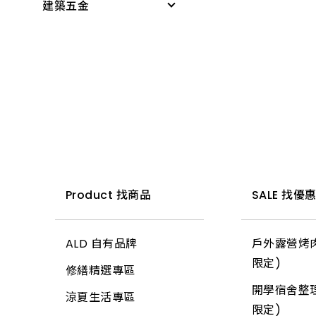
建築五金
感應燈具
無塵室商品
PVC管接頭
科學玩具
投光燈器
測量尺
桌墊、地墊
啟電器
小家電
燈具
水平
桌板附件
捕蚊燈、殺菌燈
時鐘、閙鐘
燈管
木工筆
書櫃附件
電池、電池盒
雨具、海灘傘
小夜燈、燈條、網燈
切割刀具
掛架
電錶
梯
燈頭
木工手工具
三角架
開關、插座、蓋板
所有商品
燈泡
鋸子
其他腳架、掛架
安全開關
小燈泡
鏟、扒
天花板
Product 找商品
SALE 找優
開關箱、接線盒
所有商品
推水、土平、杓
地磚
插頭
ALD 自有品牌
戶外露營烤肉
錘
玻璃
變壓器
限定)
修繕精選專區
土地界標
信箱
電源線(功能)
開學宿舍整理
涼夏生活專區
彎筋拉桿
鉤類
延長線
限定)