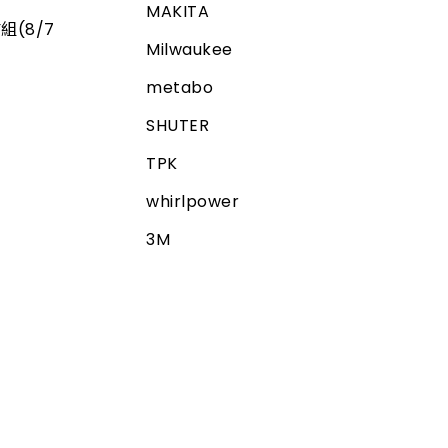
MAKITA
組(8/7
Milwaukee
metabo
SHUTER
TPK
whirlpower
3M