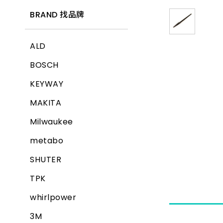
BRAND 找品牌
ALD
BOSCH
KEYWAY
MAKITA
Milwaukee
metabo
SHUTER
TPK
whirlpower
3M