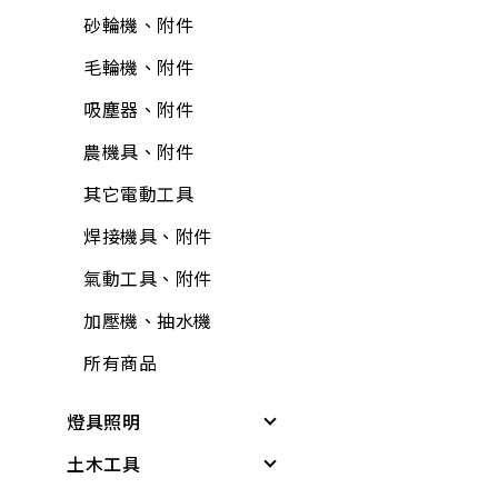
油漆工具
防蟲、殺蟲劑
砂輪機、附件
輪
牛油、潤滑油
抽排風機
固定繩、鍊
矽利康、填縫膠
消毒、殺菌
毛輪機、附件
護具
所有商品
逆滲透、淨水器、過
所有商品
氣動工具、附件
居家生活
濾器、逆滲透配件
吸塵器、附件
所有商品
逆滲透、淨水器、過
居家安全
熱水器、附件
農機具、附件
濾器、逆滲透附件
3C用品
洗衣機附件
其它電動工具
清掃用具
冷氣、電視搖控器
冷氣附件
焊接機具、附件
塑鋼土
汽、機車用品
水塔、水塔附件
氣動工具、附件
鉗
文具用品
水管夾具(管束、管
加壓機、抽水機
電線
夾)
包裝材料
所有商品
電鑽附件
水管(軟管)
休閒娛樂
燈具照明
螺絲.壁虎(膨脹螺絲)
不銹鋼(銅)接頭
露營用品
土木工具
其他燈具
所有商品
PVC管、鐵管
戶外烤肉