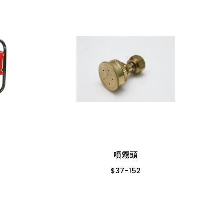
噴霧頭
$
37
-
152
５孔
７孔
尖嘴
１孔
３孔
噴霧頭
$
37
-
152