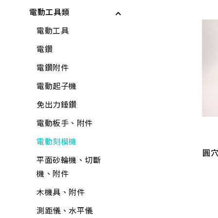
儲水與應急用品
電動工具類
電動起子機
保鮮膜、保鮮盒、保
工具組
矽利康、填縫劑
龍頭組附件
各式剪刀
所有商品
鮮袋
水泥砂、填縫劑
鉗
稀釋劑
蓮蓬頭、沖洗器
各式刀具
電動工具
水壺、水杯、水瓶
稀釋劑
剪
水泥漆、乳膠漆
水龍頭
磅秤、電子秤
電鑽
打火機、瓦斯爐
木器漆
鑷子
調合漆、油漆
外牙、三通
花盆
電鑽附件
折疊桌、椅、收納櫃
工具組
夾具
木器漆
水栓附件
培養土
電動起子機
水桶、垃圾桶、油桶
插心彎頭
水龍頭組
螺絲工具
噴漆
鋼絲軟管
肥料
免出力錘鑽
圓
水盆、腳桶
$
76
-
109
加壓機、抽水機
銼刀、研磨
防水漆
面盆、水槽
噴水壺
電動板手、附件
置物收納
5/16心X1/4牙
1/2 心X1/4牙
包裝材料
鐵工用品
防壁癌、除霉
流理台附件
園藝用具
電動刻模機
HG-
3/8 心X1/4牙
插心彎頭
圓
巧拼墊、地墊
平面砂輪機、切斷
其他手工具
水泥砂、填縫劑
面盆附件
寵物用品
平面砂輪機、切斷
$
76
-
109
機、附件
清掃用具
機、附件
工具箱、零件盒
油漆工具
排水口、地板落水
驅除害蟲用具
各式剪刀
清潔劑
木機具、附件
清洗劑
黏劑工具
馬桶、水箱附件
捕蟲網
ALD延長線
芳香、除臭、除濕劑
測距儀、水平儀
吊掛用品
研磨工具
鏡箱
防曬用品