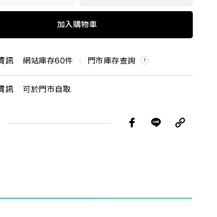
一品
加入購物車
一品 *
資訊
網站庫存
60
件
門市庫存查詢
一品 *
資訊
可於門市自取
一品 *
一品
一品 *
一品 *