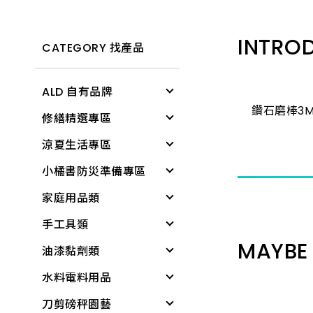
INTRO
CATEGORY 找產品
ALD 自有品牌
鑽石磨棒3M
修繕精選專區
清潔用具
涼夏生活專區
電燈
修繕工具
小橘書防災準備專區
文具用品
工作防護
涼感降溫
家庭用品類
個人清潔衛生用品
居家生活
戶外遮陽
緊急照明與多功能工
具
手工具類
居家生活
所有商品
夏季防護
個人清潔衛生用品
基本工具與應變器材
MAYBE 
油漆黏劑類
雨具
夏日清爽
衛浴用品
螺絲起子
繩索與固定材料
水料電料用品
廚房用具
所有商品
洗衣、晾曬用品
板手
黏劑
個人防護與安全
刀剪磅秤園藝
蓮蓬頭、沖洗器
廚房用品
套筒工具
塑鋼土
水龍頭組