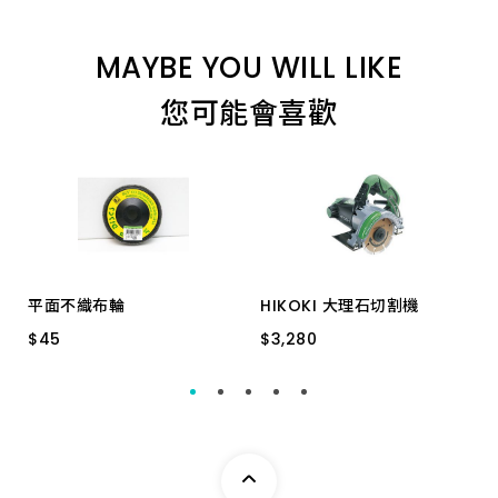
8.0_110 特級
MAYBE YOU WILL LIKE
12.7_160 特級
您可能會喜歡
16.0_350 加長
22.0_200 特級
12.7_450 特級
平面不織布輪
HIKOKI 大理石切割機
$
$
45
45
$
$
3,280
3,280
6.5_160 特級
4" (塑膠)3P*A150
HIKOKI CM4SB2
19.5_200 特級
)
12.7_350 加長