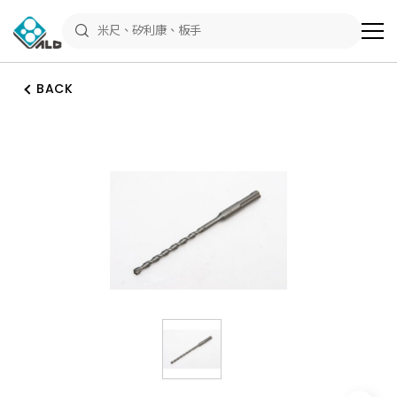
ALD
Shop
商
品
專
區
BACK
－
五
金
工
具、
水
電
材
料、
修
繕
材
料
全
館
瀏
覽