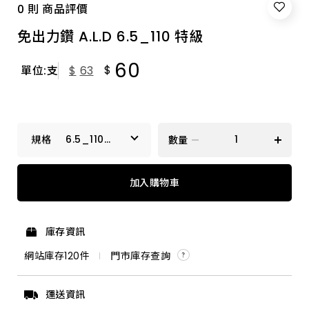
0 則 商品評價
免出力鑽 A.L.D 6.5_110 特級
60
$
單位:支
$
63
6.5_110
數量
特級
17.5_250 特級
加入購物車
3.2_90 特級
庫存資訊
9.5_160 特級
網站庫存
120
件
門市庫存查詢
14.3_350 加長
運送資訊