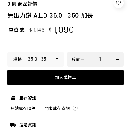
0 則 商品評價
免出力鑽 A.L.D 35.0_350 加長
1,090
$
單位:支
$
1,145
35.0_350
數量
加長
17.5_250 特級
加入購物車
3.2_90 特級
庫存資訊
9.5_160 特級
網站庫存
10
件
門市庫存查詢
14.3_350 加長
運送資訊