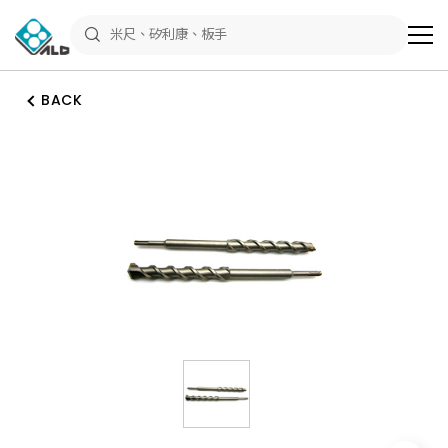
ALD
Shop
商
品
專
區
BACK
－
五
金
工
具、
水
電
材
料、
修
繕
材
料
全
館
瀏
覽