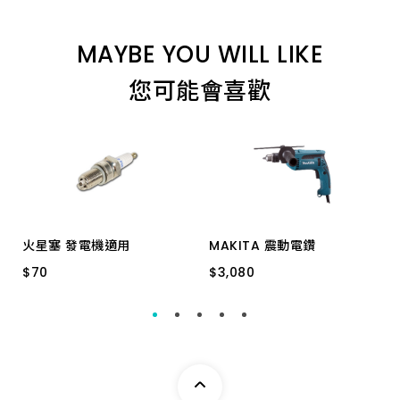
8.0_110 特級
MAYBE YOU WILL LIKE
12.7_160 特級
您可能會喜歡
16.0_350 加長
22.0_200 特級
12.7_450 特級
火星塞 發電機適用
MAKITA 震動電鑽
$
$
70
70
$
$
3,080
3,080
6.5_160 特級
NST/ F5TC 22MM
HP1640K
19.5_200 特級
12.7_350 加長