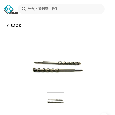
ALD
Shop
商
品
專
區
BACK
－
五
金
工
具、
水
電
材
料、
修
繕
材
料
全
館
瀏
覽