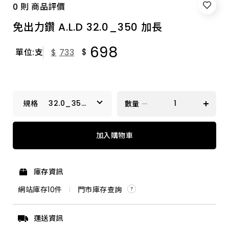
0 則 商品評價
免出力鑽 A.L.D 32.0_350 加長
698
$
單位:支
$
733
32.0_350
數量
加長
17.5_250 特級
加入購物車
3.2_90 特級
庫存資訊
9.5_160 特級
網站庫存
10
件
門市庫存查詢
14.3_350 加長
運送資訊