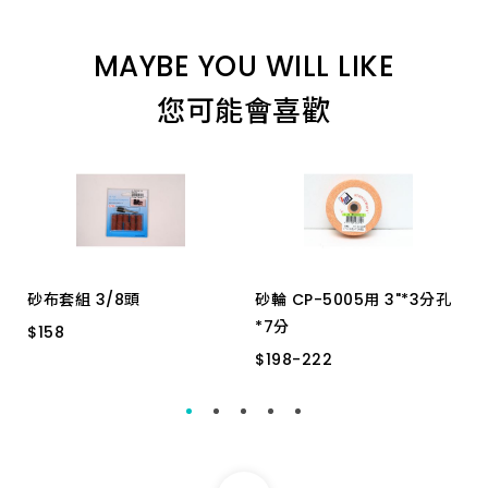
8.0_110 特級
MAYBE YOU WILL LIKE
12.7_160 特級
您可能會喜歡
16.0_350 加長
22.0_200 特級
12.7_450 特級
砂布套組 3/8頭
砂輪 CP-5005用 3"*3分孔
*7分
$
$
158
158
6.5_160 特級
$
$
198
198
-
-
222
222
960.230 3MM柄
19.5_200 特級
青色
桔色
12.7_350 加長