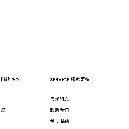
200 特級
200 特級
350 加長
350 加長
350 加長
租就 GO
SERVICE 探索更多
200 特級
法
最新訊息
350 加長
具類
聯繫我們
常見問題