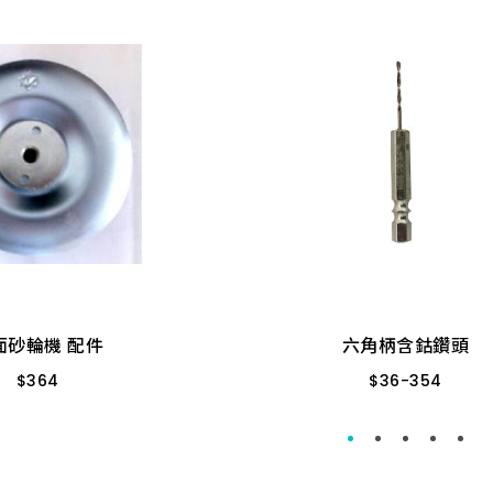
22.0_
12.7_
六角柄含鈷鑽頭
6.5_1
$
36
-
354
8mm
2.5mm
13
19.5_
面砂輪機 配件
9.5mm
3.0m
3/16"
12mm
9
$
364
12.7_
4.0mm
5/16"
４" 鐵盤
4.5mm
1/4"
1
面砂輪機 配件
六角柄含鈷鑽頭
10mm
5.0_1
6.5mm
$
364
$
36
-
354
3.2mm
2.0m
1.5mm
3/8"
5
6.0_1
1/8"
6.5_1