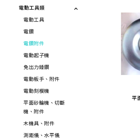
儲水與應急用品
電動工具類
電動起子機
保鮮膜、保鮮盒、保
工具組
矽利康、填縫劑
龍頭組附件
各式剪刀
所有商品
鮮袋
水泥砂、填縫劑
鉗
稀釋劑
蓮蓬頭、沖洗器
各式刀具
電動工具
水壺、水杯、水瓶
稀釋劑
剪
水泥漆、乳膠漆
水龍頭
磅秤、電子秤
電鑽
打火機、瓦斯爐
木器漆
鑷子
調合漆、油漆
外牙、三通
花盆
電鑽附件
折疊桌、椅、收納櫃
工具組
夾具
木器漆
水栓附件
培養土
電動起子機
水桶、垃圾桶、油桶
修邊刀 矽酸鈣板
水龍頭組
螺絲工具
噴漆
鋼絲軟管
肥料
免出力錘鑽
平
水盆、腳桶
$
133
-
167
加壓機、抽水機
銼刀、研磨
防水漆
面盆、水槽
噴水壺
電動板手、附件
置物收納
6柄 3分 吊卡
包裝材料
鐵工用品
防壁癌、除霉
流理台附件
園藝用具
電動刻模機
6柄3分 雙珠 吊卡
修邊刀 矽酸鈣板
平
巧拼墊、地墊
平面砂輪機、切斷
其他手工具
水泥砂、填縫劑
面盆附件
寵物用品
平面砂輪機、切斷
$
133
-
167
機、附件
清掃用具
機、附件
工具箱、零件盒
油漆工具
排水口、地板落水
驅除害蟲用具
各式剪刀
清潔劑
木機具、附件
清洗劑
黏劑工具
馬桶、水箱附件
捕蟲網
ALD延長線
芳香、除臭、除濕劑
測距儀、水平儀
吊掛用品
研磨工具
鏡箱
防曬用品