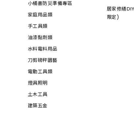
小橘書防災準備專區
畚箕
螺絲
電線
居家修繕DIY
家庭用品類
抹刀、推刀
自功螺絲
限定)
電線用品
手工具類
補杯、漆刀
壁虎(膨脹螺絲)
定時器、計時器
油漆黏劑類
水泥、磁磚用具
板模線材
其他開關
水料電料用品
鑿刀
線材
電焊槍、烙鐵
刀剪磅秤園藝
各式木柄
木材
電子材料
電動工具類
電動工具附件
板材
門鈴、鬧鐘、時鐘
燈具照明
工具袋
網材
電話、電視用品
土木工具
S腰帶
水電角鋼
工業電扇
建築五金
高空安全帶
釘類
家用電扇
工地安全、警示
門板附件
所有商品
繩
門栓