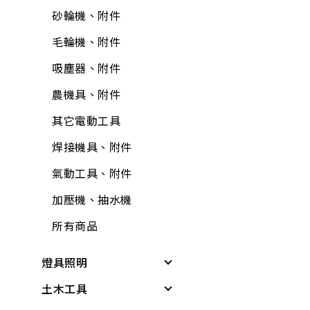
油漆工具
防蟲、殺蟲劑
砂輪機、附件
輪
牛油、潤滑油
抽排風機
固定繩、鍊
矽利康、填縫膠
消毒、殺菌
毛輪機、附件
護具
所有商品
逆滲透、淨水器、過
所有商品
氣動工具、附件
居家生活
濾器、逆滲透配件
吸塵器、附件
所有商品
逆滲透、淨水器、過
居家安全
熱水器、附件
農機具、附件
濾器、逆滲透附件
3C用品
洗衣機附件
其它電動工具
清掃用具
冷氣、電視搖控器
冷氣附件
焊接機具、附件
塑鋼土
汽、機車用品
水塔、水塔附件
氣動工具、附件
鉗
文具用品
水管夾具(管束、管
加壓機、抽水機
電線
夾)
包裝材料
所有商品
電鑽附件
水管(軟管)
休閒娛樂
燈具照明
螺絲.壁虎(膨脹螺絲)
不銹鋼(銅)接頭
露營用品
土木工具
其他燈具
所有商品
PVC管、鐵管
戶外烤肉