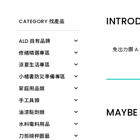
INTRO
CATEGORY 找產品
ALD 自有品牌
免出力鑽 A.L
修繕精選專區
清潔用具
涼夏生活專區
電燈
修繕工具
小橘書防災準備專區
文具用品
工作防護
涼感降溫
家庭用品類
個人清潔衛生用品
居家生活
戶外遮陽
緊急照明與多功能工
具
手工具類
居家生活
所有商品
夏季防護
個人清潔衛生用品
基本工具與應變器材
MAYBE 
油漆黏劑類
雨具
夏日清爽
衛浴用品
螺絲起子
繩索與固定材料
水料電料用品
廚房用具
所有商品
洗衣、晾曬用品
板手
黏劑
個人防護與安全
刀剪磅秤園藝
蓮蓬頭、沖洗器
廚房用品
套筒工具
塑鋼土
水龍頭組