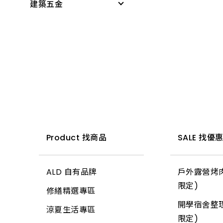
建築五金
感應燈具
無塵室商品
PVC管接頭
科學玩具
投光燈器
測量尺
桌墊、地墊
啟電器
小家電
燈具
水平
桌板附件
捕蚊燈、殺菌燈
時鐘、閙鐘
燈管
木工筆
書櫃附件
電池、電池盒
雨具、海灘傘
小夜燈、燈條、網燈
切割刀具
掛架
電錶
梯
燈頭
木工手工具
三角架
開關、插座、蓋板
所有商品
燈泡
鋸子
其他腳架、掛架
安全開關
小燈泡
鏟、扒
天花板
Product 找商品
SALE 找優
開關箱、接線盒
所有商品
推水、土平、杓
地磚
插頭
ALD 自有品牌
戶外露營烤肉
錘
玻璃
變壓器
限定)
修繕精選專區
土地界標
信箱
電源線(功能)
開學宿舍整理
涼夏生活專區
彎筋拉桿
鉤類
延長線
限定)