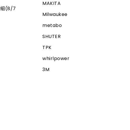
MAKITA
組(8/7
Milwaukee
metabo
SHUTER
TPK
whirlpower
3M