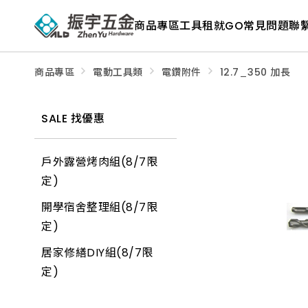
ALD
Shop
商品專區
工具租就GO
常見問題
聯
商
品
專
區
－
商品專區
電動工具類
電鑽附件
12.7_350 加長
五
金
工
具、
SALE 找優惠
水
電
材
料、
戶外露營烤肉組(8/7限
修
繕
定)
材
料
開學宿舍整理組(8/7限
全
館
定)
瀏
覽
居家修繕DIY組(8/7限
定)