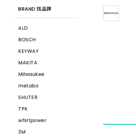
BRAND 找品牌
ALD
BOSCH
KEYWAY
MAKITA
Milwaukee
metabo
SHUTER
TPK
whirlpower
3M