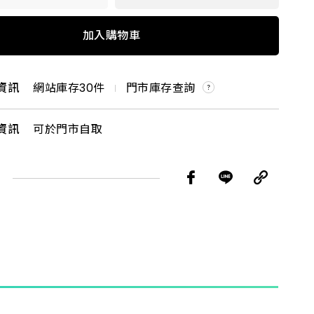
長
250 特級
加入購物車
90 特級
資訊
網站庫存
30
件
門市庫存查詢
60 特級
資訊
可於門市自取
350 加長
_200 特級
350 加長
10 特級