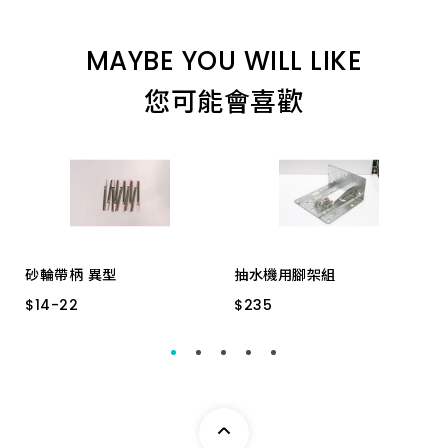
8.0_110 特級
MAYBE YOU WILL LIKE
12.7_160 特級
您可能會喜歡
16.0_350 加長
22.0_200 特級
12.7_450 特級
砂輪帶柄 異型
抽水機用腳架組
$
$
14
14
-
-
22
22
$
$
235
235
6.5_160 特級
6MM * A12 橘
通用型 L型附螺絲
19.5_200 特級
3MM 異型 B97
12.7_350 加長