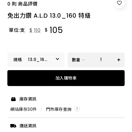
0 則 商品評價
免出力鑽 A.L.D 13.0_160 特級
105
$
單位:支
$
110
13.0_160
數量
特級
17.5_250 特級
加入購物車
3.2_90 特級
庫存資訊
9.5_160 特級
網站庫存
30
件
門市庫存查詢
14.3_350 加長
運送資訊