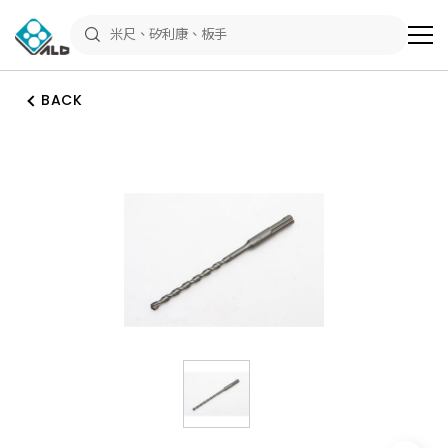
ALD
Shop
商
品
專
區
BACK
－
五
金
工
具、
水
電
材
料、
修
繕
材
料
全
館
瀏
覽