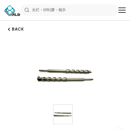
ALD
Shop
商
品
專
區
BACK
－
五
金
工
具、
水
電
材
料、
修
繕
材
料
全
館
瀏
覽