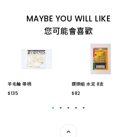
8.0_110 特級
MAYBE YOU WILL LIKE
12.7_160 特級
您可能會喜歡
16.0_350 加長
22.0_200 特級
12.7_450 特級
羊毛輪 帶柄
鑽頭組 水泥 8支
$
$
135
135
$
$
82
82
6.5_160 特級
1102-1 2" 4片
CF-74401 *
19.5_200 特級
12.7_350 加長