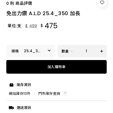
0 則 商品評價
免出力鑽 A.L.D 25.4_350 加長
475
$
單位:支
$
499
25.4_350
數量
加長
17.5_250 特級
加入購物車
3.2_90 特級
庫存資訊
9.5_160 特級
網站庫存
10
件
門市庫存查詢
14.3_350 加長
運送資訊