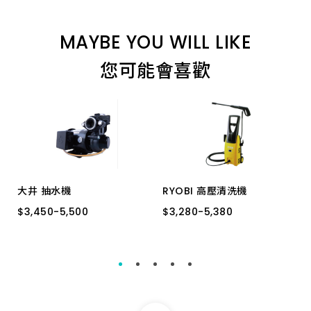
8.0_110 特級
MAYBE YOU WILL LIKE
12.7_160 特級
您可能會喜歡
16.0_350 加長
22.0_200 特級
12.7_450 特級
大井 抽水機
RYOBI 高壓清洗機
$
$
3,450
3,450
-
-
5,500
5,500
$
$
3,280
3,280
-
-
5,380
5,380
6.5_160 特級
溫控
抗菌
AJP-55
AJP-1600
19.5_200 特級
12.7_350 加長