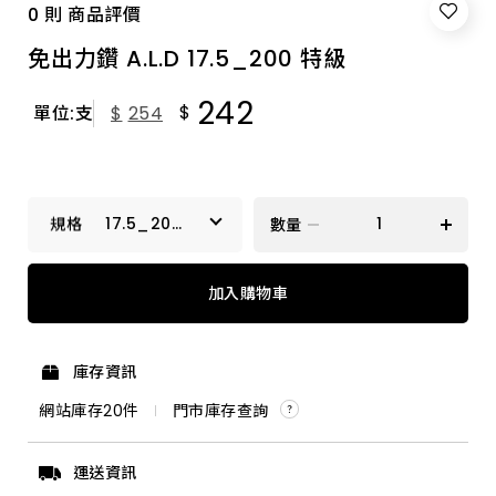
0 則 商品評價
免出力鑽 A.L.D 17.5_200 特級
242
$
單位:支
$
254
17.5_200
數量
特級
17.5_250 特級
加入購物車
3.2_90 特級
庫存資訊
9.5_160 特級
網站庫存
20
件
門市庫存查詢
14.3_350 加長
運送資訊