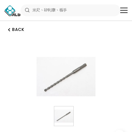
ALD
Shop
商
品
專
區
BACK
－
五
金
工
具、
水
電
材
料、
修
繕
材
料
全
館
瀏
覽